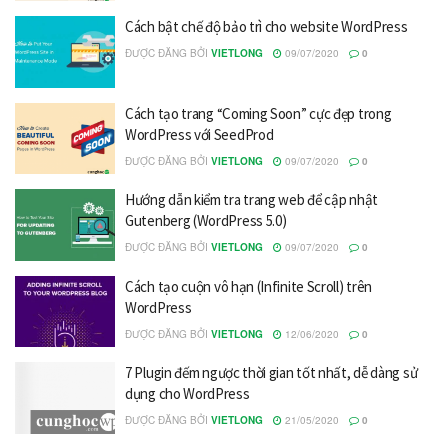
Cách bật chế độ bảo trì cho website WordPress
ĐƯỢC ĐĂNG BỞI
VIETLONG
09/07/2020
0
Cách tạo trang “Coming Soon” cực đẹp trong
WordPress với SeedProd
ĐƯỢC ĐĂNG BỞI
VIETLONG
09/07/2020
0
Hướng dẫn kiểm tra trang web để cập nhật
Gutenberg (WordPress 5.0)
ĐƯỢC ĐĂNG BỞI
VIETLONG
09/07/2020
0
Cách tạo cuộn vô hạn (Infinite Scroll) trên
WordPress
ĐƯỢC ĐĂNG BỞI
VIETLONG
12/06/2020
0
7 Plugin đếm ngược thời gian tốt nhất, dễ dàng sử
dụng cho WordPress
ĐƯỢC ĐĂNG BỞI
VIETLONG
21/05/2020
0