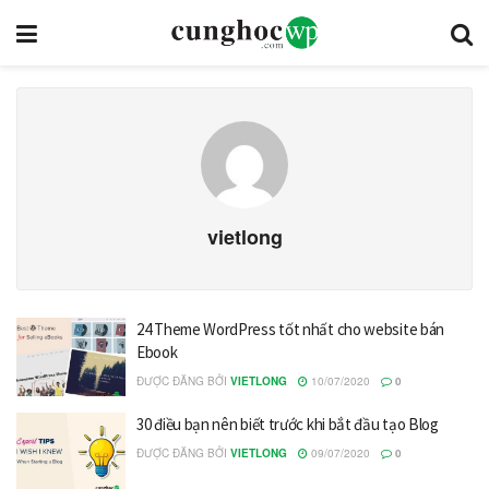
vietlong
24 Theme WordPress tốt nhất cho website bán
Ebook
ĐƯỢC ĐĂNG BỞI
VIETLONG
10/07/2020
0
30 điều bạn nên biết trước khi bắt đầu tạo Blog
ĐƯỢC ĐĂNG BỞI
VIETLONG
09/07/2020
0