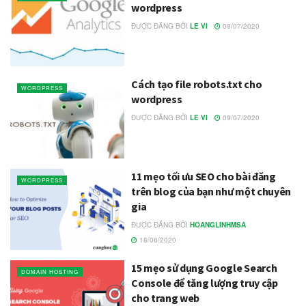
wordpress
ĐƯỢC ĐĂNG BỞI
LE VI
09/07/2020
Cách tạo file robots.txt cho
WORDPRESS
wordpress
ĐƯỢC ĐĂNG BỞI
LE VI
09/07/2020
11 mẹo tối ưu SEO cho bài đăng
WORDPRESS
trên blog của bạn như một chuyên
gia
ĐƯỢC ĐĂNG BỞI
HOANGLINHMSA
18/06/2020
15 mẹo sử dụng Google Search
DOMAIN HOSTING
Console để tăng lượng truy cập
cho trang web