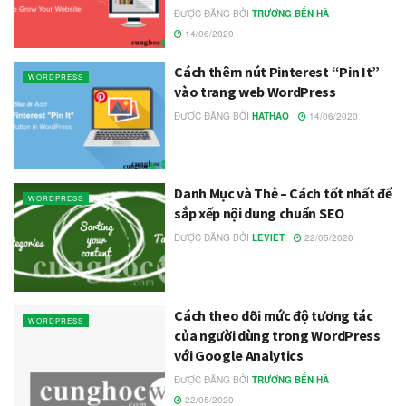
ĐƯỢC ĐĂNG BỞI
TRƯƠNG BẾN HÀ
14/06/2020
Cách thêm nút Pinterest “Pin It”
WORDPRESS
vào trang web WordPress
ĐƯỢC ĐĂNG BỞI
HATHAO
14/06/2020
Danh Mục và Thẻ – Cách tốt nhất để
WORDPRESS
sắp xếp nội dung chuẩn SEO
ĐƯỢC ĐĂNG BỞI
LEVIET
22/05/2020
Cách theo dõi mức độ tương tác
WORDPRESS
của người dùng trong WordPress
với Google Analytics
ĐƯỢC ĐĂNG BỞI
TRƯƠNG BẾN HÀ
22/05/2020