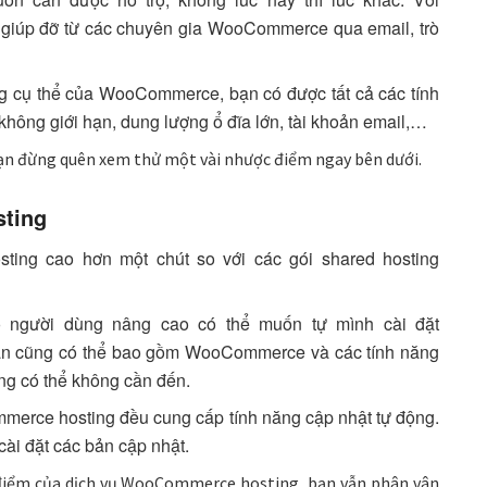
iúp đỡ từ các chuyên gia WooCommerce qua email, trò
g cụ thể của WooCommerce, bạn có được tất cả các tính
hông giới hạn, dung lượng ổ đĩa lớn, tài khoản email,…
bạn đừng quên xem thử một vài nhược điểm ngay bên dưới.
ting
ing cao hơn một chút so với các gói shared hosting
 người dùng nâng cao có thể muốn tự mình cài đặt
n cũng có thể bao gồm WooCommerce và các tính năng
ng có thể không cần đến.
merce hosting đều cung cấp tính năng cập nhật tự động.
cài đặt các bản cập nhật.
điểm của dịch vụ WooCommerce hosting, bạn vẫn phân vân