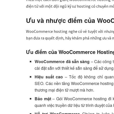
điện tử với một đội ngũ kỹ sư hosting có chuyên mô
Ưu và nhược điểm của Woo
WooCommerce hosting nghe có vẻ tuyệt vời nhưng 
bạn đưa ra quyết định, hãy khám phá những ưu và n
Ưu điểm của WooCommerce Hostin
WooCommerce đã sẵn sàng
– Các công 
cài đặt sẵn với thiết kế sẵn sàng để sử dụng
Hiệu suất cao
– Tốc độ không chỉ quan 
SEO. Các nền tảng WooCommerce hosting cu
thương mại điện tử mượt mà hơn.
Bảo mật
– Gói WooCommerce hosting đi k
quanh việc truyền dữ liệu từ trình duyệt củ
Hỗ trợ WooCommerce
Chúng ta luôn lu