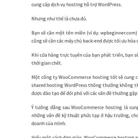
cung cấp dịch vụ hosting hỗ trợ WordPress.
Nhưng như thế là chưa đủ.
Bạn sẽ cần một tên miền (ví dụ: wpbeginner.com)
cũng sẽ cần các máy chủ back-end được tối ưu hóa
Khi cửa hàng trực tuyến của bạn phát triển, bạn s
thời gian chết.
Một công ty WooCommerce hosting tốt sẽ cung cấ
shared hosting WordPress thông thường không thể
được đào tạo để đối phó với các vấn đề thường g
Ý tưởng đằng sau WooCommerce hosting là cung 
những vấn đề kỹ thuật phức tạp ở hậu trường, ch
doanh của mình.
Hiểu một cách đơn giản, WooCommerce hosting nề