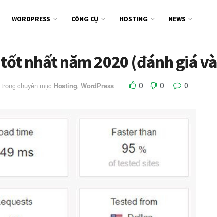
WORDPRESS
CÔNG CỤ
HOSTING
NEWS
t nhất năm 2020 (đánh giá và 
0
0
0
trong chuyên mục
Hosting
,
WordPress