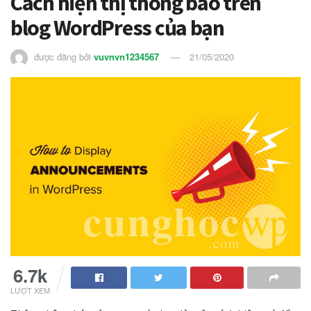
Cách hiện thị thông báo trên
blog WordPress của bạn
được đăng bởi
vuvnvn1234567
21/05/2020
6.7k
LƯỢT XEM