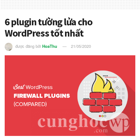
6 plugin tường lửa cho
WordPress tốt nhất
được đăng bởi
HoaThu
21/05/2020