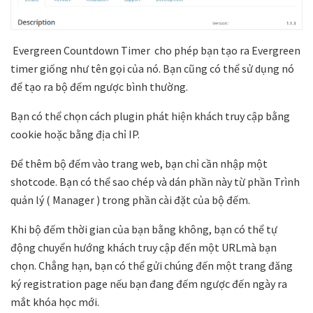
Evergreen Countdown Timer cho phép bạn tạo ra Evergreen
timer giống như tên gọi của nó. Bạn cũng có thể sử dụng nó
để tạo ra bộ đếm ngược bình thường.
Bạn có thể chọn cách plugin phát hiện khách truy cập bằng
cookie hoặc bằng địa chỉ IP.
Để thêm bộ đếm vào trang web, bạn chỉ cần nhập một
shotcode. Bạn có thể sao chép và dán phần này từ phần Trình
quản lý ( Manager ) trong phần cài đặt của bộ đếm.
Khi bộ đếm thời gian của bạn bằng không, bạn có thể tự
động chuyển hướng khách truy cập đến một URLmà bạn
chọn. Chẳng hạn, bạn có thể gửi chúng đến một trang đăng
ký registration page nếu bạn đang đếm ngược đến ngày ra
mắt khóa học mới.