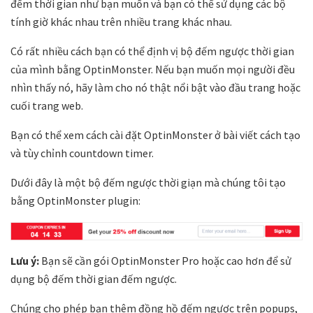
đếm thời gian như bạn muốn và bạn có thể sử dụng các bộ
tính giờ khác nhau trên nhiều trang khác nhau.
Có rất nhiều cách bạn có thể định vị bộ đếm ngược thời gian
của mình bằng OptinMonster. Nếu bạn muốn mọi người đều
nhìn thấy nó, hãy làm cho nó thật nổi bật vào đầu trang hoặc
cuối trang web.
Bạn có thể xem cách cài đặt OptinMonster ở bài viết cách tạo
và tùy chỉnh countdown timer.
Dưới đây là một bộ đếm ngược thời giạn mà chúng tôi tạo
bằng OptinMonster plugin:
Lưu ý:
Bạn sẽ cần gói OptinMonster Pro hoặc cao hơn để sử
dụng bộ đếm thời gian đếm ngược.
Chúng cho phép bạn thêm đồng hồ đếm ngược trên popups,