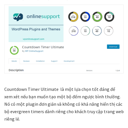
Countdown Timer Ultimate là một lựa chọn tốt đáng để
xem xét nếu bạn muốn tạo một bộ đếm ngược bình thường.
Nó có một plugin đơn giản và không có khả năng hiển thị các
bộ evergreen timers dành riêng cho khách truy cập trang web
riêng lẻ.