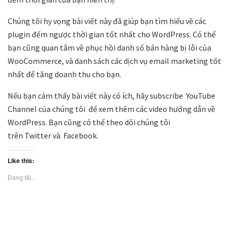
Chúng tôi hy vọng bài viết này đã giúp bạn tìm hiểu về các
plugin đếm ngược thời gian tốt nhất cho WordPress. Có thể
bạn cũng quan tâm về phục hồi danh số bán hàng bị lỗi của
WooCommerce, và danh sách các dịch vụ email marketing tốt
nhất để tăng doanh thu cho bạn.
Nếu bạn cảm thấy bài viết này có ích, hãy subscribe YouTube
Channel của chúng tôi để xem thêm các video hướng dẫn về
WordPress. Bạn cũng có thể theo dõi chúng tôi
trên Twitter và Facebook.
Like this:
Đang tải...