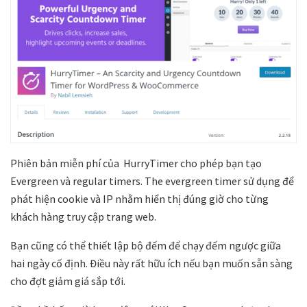
Phiên bản miễn phí của HurryTimer cho phép bạn tạo
Evergreen và regular timers. The evergreen timer sử dụng để
phát hiện cookie và IP nhằm hiển thị đúng giờ cho từng
khách hàng truy cập trang web.
Bạn cũng có thể thiết lập bộ đếm để chạy đếm ngược giữa
hai ngày cố định. Điều này rất hữu ích nếu bạn muốn sẵn sàng
cho đợt giảm giá sắp tới.