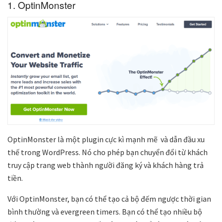
1. OptinMonster
OptinMonster là một plugin cực kì mạnh mẽ và dẫn đầu xu
thế trong WordPress. Nó cho phép bạn chuyển đổi từ khách
truy cập trang web thành người đăng ký và khách hàng trả
tiền.
Với OptinMonster, bạn có thể tạo cả bộ đếm ngược thời gian
bình thường và evergreen timers. Bạn có thể tạo nhiều bộ