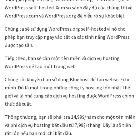
WordPress self-hosted. Xem so sánh đầy đủ của chúng tôi về
WordPress.com và WordPress.org để hiểu rõ sự khác biệt.
Chúng ta sẽ sử dụng WordPress.org self-hosted vì nó cho
phép bạn truy cập ngay vào tất cả các tính năng WordPress
được tạo sẵn.
Tiếp theo, bạn sẽ cần một tên miền và dịch vụ hosting
WordPress để tạo một trang web.
Chúng tôi khuyên bạn sử dụng Bluehost để tạo website cho
mình. Đó là một trong những công ty hosting lớn nhất thế
giới và là nhà cung cấp dịch vụ hosting được WordPress chính
thức đề xuất.
Thông thường, bạn sẽ phải trả 14,99$/năm cho một tên miền
và phí dịch vụ hosting bắt đầu từ 7,99$/tháng. Đây là số tiền
rất lớn nếu bạn mới chỉ bắt đầu.