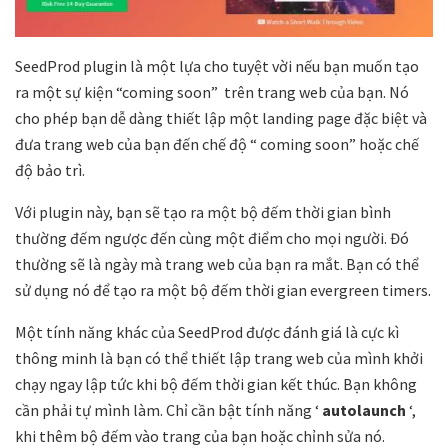
SeedProd plugin là một lựa cho tuyệt vời nếu bạn muốn tạo
ra một sự kiện “coming soon” trên trang web của bạn. Nó
cho phép bạn dễ dàng thiết lập một landing page đặc biệt và
đưa trang web của bạn đến chế độ “ coming soon” hoặc chế
độ bảo trì.
Với plugin này, bạn sẽ tạo ra một bộ đếm thời gian bình
thường đếm ngược đến cùng một điểm cho mọi người. Đó
thường sẽ là ngày mà trang web của bạn ra mắt. Bạn có thể
sử dụng nó để tạo ra một bộ đếm thời gian evergreen timers.
Một tính năng khác của SeedProd được đánh giá là cực kì
thông minh là bạn có thể thiết lập trang web của mình khởi
chạy ngay lập tức khi bộ đếm thời gian kết thúc. Bạn không
cần phải tự mình làm. Chỉ cần bật tính năng ‘
autolaunch
‘,
khi thêm bộ đếm vào trang của bạn hoặc chỉnh sửa nó.