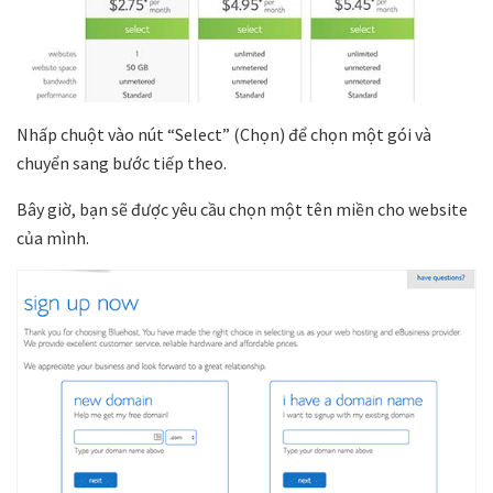
Nhấp chuột vào nút “Select” (Chọn) để chọn một gói và
chuyển sang bước tiếp theo.
Bây giờ, bạn sẽ được yêu cầu chọn một tên miền cho website
của mình.