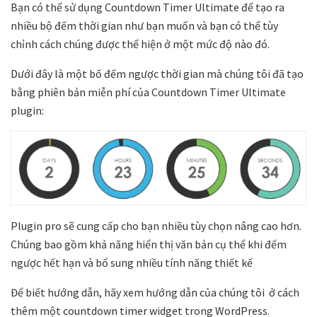
Bạn có thể sử dụng Countdown Timer Ultimate để tạo ra
nhiều bộ đếm thời gian như bạn muốn và bạn có thể tùy
chỉnh cách chúng được thể hiện ở một mức độ nào đó.
Dưới đây là một bố đếm ngược thời gian mà chúng tôi đã tạo
bằng phiên bản miễn phí của Countdown Timer Ultimate
plugin:
Plugin pro sẽ cung cấp cho bạn nhiều tùy chọn nâng cao hơn.
Chúng bao gồm khả năng hiển thị văn bản cụ thể khi đếm
ngược hết hạn và bổ sung nhiều tính năng thiết kế
Để biết hướng dẫn, hãy xem hướng dẫn của chúng tôi ở cách
thêm một countdown timer widget trong WordPress.