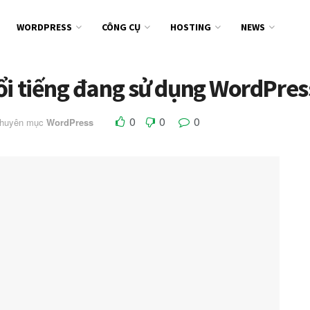
WORDPRESS
CÔNG CỤ
HOSTING
NEWS
ổi tiếng đang sử dụng WordPres
0
0
0
chuyên mục
WordPress