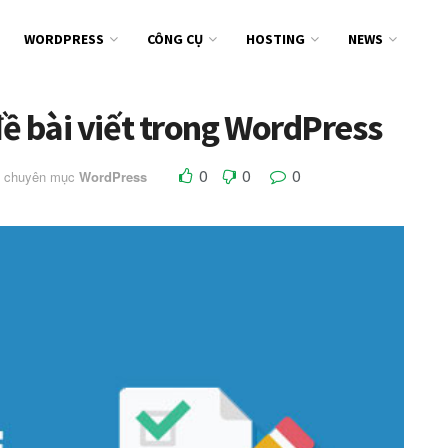
WORDPRESS
CÔNG CỤ
HOSTING
NEWS
 đề bài viết trong WordPress
0
0
0
g chuyên mục
WordPress