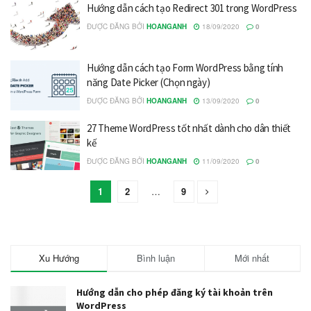
Hướng dẫn cách tạo Redirect 301 trong WordPress
ĐƯỢC ĐĂNG BỞI
HOANGANH
18/09/2020
0
Hướng dẫn cách tạo Form WordPress bằng tính
năng Date Picker (Chọn ngày)
ĐƯỢC ĐĂNG BỞI
HOANGANH
13/09/2020
0
27 Theme WordPress tốt nhất dành cho dân thiết
kế
ĐƯỢC ĐĂNG BỞI
HOANGANH
11/09/2020
0
1
2
…
9
Xu Hướng
Bình luận
Mới nhất
Hướng dẫn cho phép đăng ký tài khoản trên
WordPress