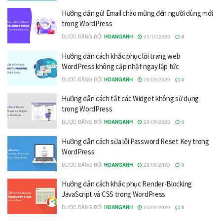
Hướng dẫn gửi Email chào mừng đến người dùng mới
trong WordPress
ĐƯỢC ĐĂNG BỞI
HOANGANH
03/10/2020
0
Hướng dẫn cách khắc phục lỗi trang web
WordPress không cập nhật ngay lập tức
ĐƯỢC ĐĂNG BỞI
HOANGANH
29/09/2020
0
Hướng dẫn cách tắt các Widget không sử dụng
trong WordPress
ĐƯỢC ĐĂNG BỞI
HOANGANH
29/09/2020
0
Hướng dẫn cách sửa lỗi Password Reset Key trong
WordPress
ĐƯỢC ĐĂNG BỞI
HOANGANH
29/09/2020
0
Hướng dẫn cách khắc phục Render-Blocking
JavaScript và CSS trong WordPress
ĐƯỢC ĐĂNG BỞI
HOANGANH
25/09/2020
0