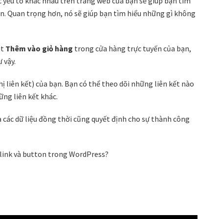
c yếu tố khác nhau trên trang web của bạn sẽ giúp bạn tìm
n. Quan trọng hơn, nó sẽ giúp bạn tìm hiểu những gì không
út
Thêm vào giỏ hàng
trong cửa hàng trực tuyến của bạn,
 vậy.
 thị liên kết) của bạn. Bạn có thể theo dõi những liên kết nào
ng liên kết khác.
a các dữ liệu đồng thời cũng quyết định cho sự thành công
c link và button trong WordPress?