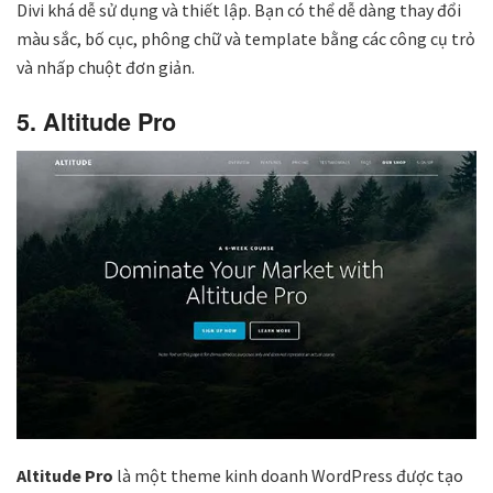
Divi khá dễ sử dụng và thiết lập. Bạn có thể dễ dàng thay đổi
màu sắc, bố cục, phông chữ và template bằng các công cụ trỏ
và nhấp chuột đơn giản.
5. Altitude Pro
Altitude Pro
là một theme kinh doanh WordPress được tạo