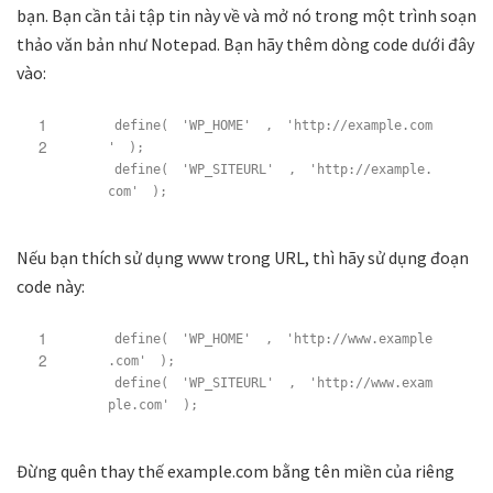
bạn. Bạn cần tải tập tin này về và mở nó trong một trình soạn
thảo văn bản như Notepad. Bạn hãy thêm dòng code dưới đây
vào:
1
define(
'WP_HOME'
,
'http://example.com
2
'
);
define(
'WP_SITEURL'
,
'http://example.
com'
);
Nếu bạn thích sử dụng www trong URL, thì hãy sử dụng đoạn
code này:
1
define(
'WP_HOME'
,
'http://www.example
2
.com'
);
define(
'WP_SITEURL'
,
'http://www.exam
ple.com'
);
Đừng quên thay thế example.com bằng tên miền của riêng