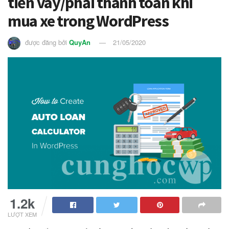
tiền vay/phải thanh toán khi
mua xe trong WordPress
được đăng bởi
QuyAn
21/05/2020
1.2k
LƯỢT XEM