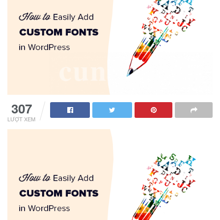
307
LƯỢT XEM