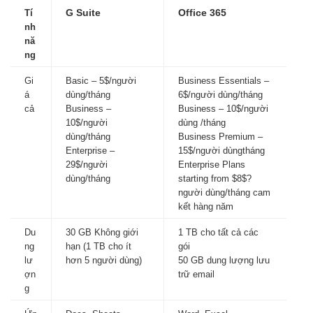
Tí
G Suite
Office 365
nh
nă
ng
Gi
Basic – 5$/người
Business Essentials –
á
dùng/tháng
6$/người dùng/tháng
cả
Business –
Business – 10$/người
10$/người
dùng /tháng
dùng/tháng
Business Premium –
Enterprise –
15$/người dùngtháng
29$/người
Enterprise Plans
dùng/tháng
starting from $8$?
người dùng/tháng cam
kết hàng năm
Du
30 GB
Không giới
1 TB cho tất cả các
ng
hạn (1 TB cho ít
gói
lư
hơn 5 người dùng)
50 GB dung lượng lưu
ợn
trữ email
g