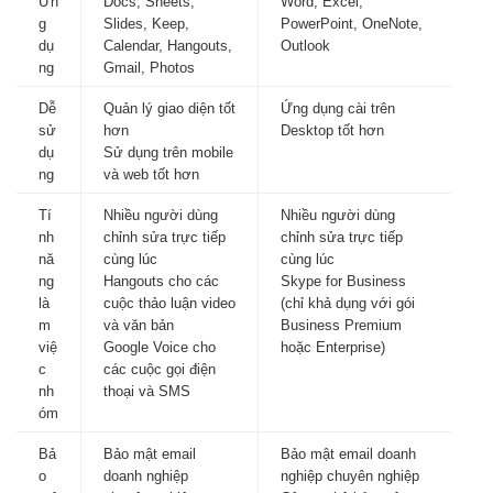
Ứn
Docs, Sheets,
Word, Excel,
g
Slides, Keep,
PowerPoint, OneNote,
dụ
Calendar, Hangouts,
Outlook
ng
Gmail, Photos
Dễ
Quản lý giao diện tốt
Ứng dụng cài trên
sử
hơn
Desktop tốt hơn
dụ
Sử dụng trên mobile
ng
và web tốt hơn
Tí
Nhiều người dùng
Nhiều người dùng
nh
chỉnh sửa trực tiếp
chỉnh sửa trực tiếp
nă
cùng lúc
cùng lúc
ng
Hangouts cho các
Skype for Business
là
cuộc thảo luận video
(chỉ khả dụng với gói
m
và văn bản
Business Premium
việ
Google Voice cho
hoặc Enterprise)
c
các cuộc gọi điện
nh
thoại và SMS
óm
Bả
Bảo mật email
Bảo mật email doanh
o
doanh nghiệp
nghiệp chuyên nghiệp