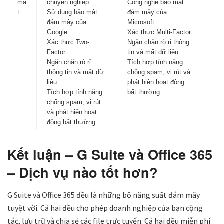
mậ
chuyên nghiệp
Công nghệ bảo mật
t
Sử dụng bảo mật
đám mây của
đám mây của
Microsoft
Google
Xác thực Multi-Factor
Xác thực Two-
Ngăn chặn rò rỉ thông
Factor
tin và mất dữ liệu
Ngăn chặn rò rỉ
Tích hợp tính năng
thông tin và mất dữ
chống spam, vi rút và
liệu
phát hiện hoạt động
Tích hợp tính năng
bất thường
chống spam, vi rút
và phát hiện hoạt
động bất thường
Kết luận – G Suite và Office 365
– Dịch vụ nào tốt hơn?
G Suite và Office 365 đều là những bộ năng suất đám mây
tuyệt vời. Cả hai đều cho phép doanh nghiệp của bạn cộng
tác, lưu trữ và chia sẻ các file trực tuyến. Cả hai đều miễn phí