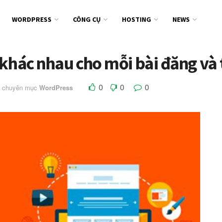
WORDPRESS
CÔNG CỤ
HOSTING
NEWS
 khác nhau cho mỗi bài đăng và
0
0
0
g chuyên mục
WordPress