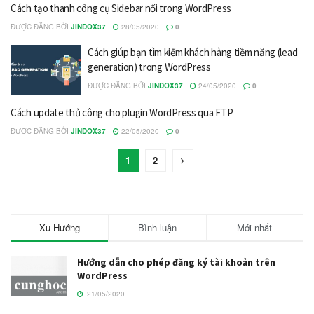
Cách tạo thanh công cụ Sidebar nổi trong WordPress
ĐƯỢC ĐĂNG BỞI
JINDOX37
28/05/2020
0
Cách giúp bạn tìm kiếm khách hàng tiềm năng (lead
generation) trong WordPress
ĐƯỢC ĐĂNG BỞI
JINDOX37
24/05/2020
0
Cách update thủ công cho plugin WordPress qua FTP
ĐƯỢC ĐĂNG BỞI
JINDOX37
22/05/2020
0
1
2
Xu Hướng
Bình luận
Mới nhất
Hướng dẫn cho phép đăng ký tài khoản trên
WordPress
21/05/2020