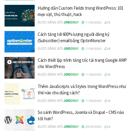
Hướng dẫn Custom Fields trong WordPress: 101
mẹo vặt, thủ thuật, hack
ĐƯỢC ĐĂNG BỞI
JINDOX37
11/06/2020
0
Cách tăng tới 600% lượng người đăng ký
(Subscriber) email bằng OptinMonster
ĐƯỢC ĐĂNG BỞI
JINDOX37
11/06/2020
0
Cách thiết lập trình tăng tốc tải trang Google AMP
cho WordPress
ĐƯỢC ĐĂNG BỞI
JINDOX37
11/06/2020
0
Thêm JavaScripts và Styles trong WordPress như
thế nào cho đúng cách?
ĐƯỢC ĐĂNG BỞI
JINDOX37
11/06/2020
0
So sánh WordPress, Joomla và Drupal – CMS nào
tốt hơn?
ĐƯỢC ĐĂNG BỞI
JINDOX37
29/05/2020
0