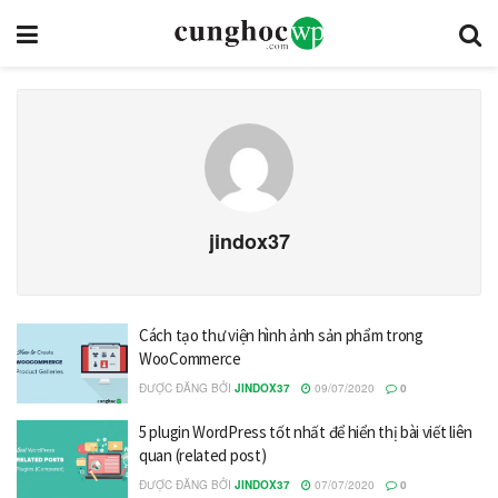
jindox37
Cách tạo thư viện hình ảnh sản phẩm trong
WooCommerce
ĐƯỢC ĐĂNG BỞI
JINDOX37
09/07/2020
0
5 plugin WordPress tốt nhất để hiển thị bài viết liên
quan (related post)
ĐƯỢC ĐĂNG BỞI
JINDOX37
07/07/2020
0