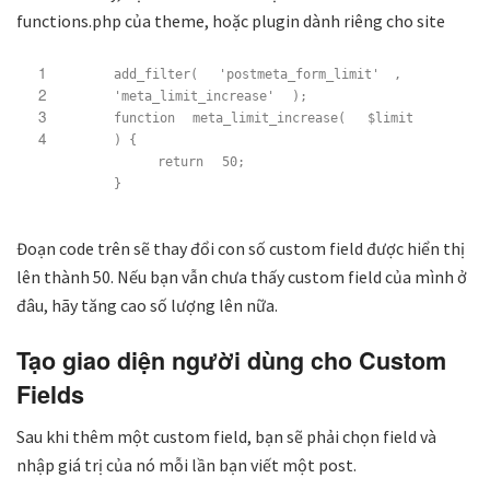
functions.php của theme, hoặc plugin dành riêng cho site
1
add_filter(
'postmeta_form_limit'
,
2
'meta_limit_increase'
);
3
function
meta_limit_increase(
$limit
4
) {
return
50;
}
Đoạn code trên sẽ thay đổi con số custom field được hiển thị
lên thành 50. Nếu bạn vẫn chưa thấy custom field của mình ở
đâu, hãy tăng cao số lượng lên nữa.
Tạo giao diện người dùng cho Custom
Fields
Sau khi thêm một custom field, bạn sẽ phải chọn field và
nhập giá trị của nó mỗi lần bạn viết một post.