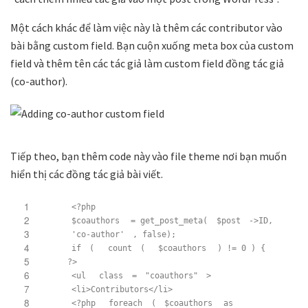
Một cách khác để làm việc này là thêm các contributor vào
bài bằng custom field. Bạn cuộn xuống meta box của custom
field và thêm tên các tác giả làm custom field đồng tác giả
(co-author).
Tiếp theo, bạn thêm code này vào file theme nơi bạn muốn
hiển thị các đồng tác giả bài viết.
1
<?php
2
$coauthors
= get_post_meta(
$post
->ID,
3
'co-author'
, false);
4
if
(
count
(
$coauthors
) != 0 ) {
5
?>
6
<ul
class
=
"coauthors"
>
7
<li>Contributors</li>
8
<?php
foreach
(
$coauthors
as