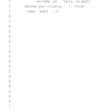
1
<p><?php _e(
'Sorry, no posts
7
matched your criteria.'
); ?></p>
1
<?php
endif
; ?>
8
1
9
2
0
2
1
2
2
2
3
2
4
2
5
2
6
2
7