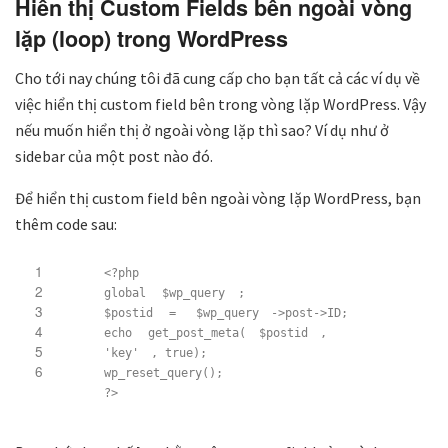
Hiển thị Custom Fields bên ngoài vòng
lặp (loop) trong WordPress
Cho tới nay chúng tôi đã cung cấp cho bạn tất cả các ví dụ về
việc hiển thị custom field bên trong vòng lặp WordPress. Vậy
nếu muốn hiển thị ở ngoài vòng lặp thì sao? Ví dụ như ở
sidebar của một post nào đó.
Để hiển thị custom field bên ngoài vòng lặp WordPress, bạn
thêm code sau:
1
<?php
2
global
$wp_query
;
3
$postid
=
$wp_query
->post->ID;
4
echo
get_post_meta(
$postid
,
5
'key'
, true);
6
wp_reset_query();
?>