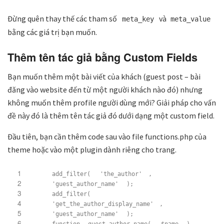
Đừng quên thay thế các tham số
và
meta_key
meta_value
bằng các giá trị bạn muốn.
Thêm tên tác giả bằng Custom Fields
Bạn muốn thêm một bài viết của khách (guest post – bài
đăng vào website đến từ một người khách nào đó) nhưng
không muốn thêm profile người dùng mới? Giải pháp cho vấn
đề này đó là thêm tên tác giả đó dưới dạng một custom field.
Đầu tiên, bạn cần thêm code sau vào file functions.php của
theme hoặc vào một plugin dành riêng cho trang.
1
add_filter(
'the_author'
,
2
'guest_author_name'
);
3
add_filter(
4
'get_the_author_display_name'
,
5
'guest_author_name'
);
6