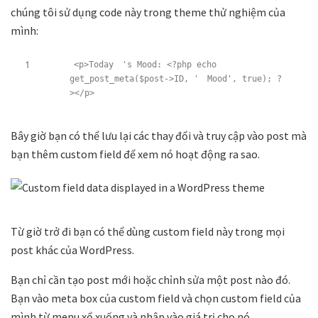
chúng tôi sử dụng code này trong theme thử nghiệm của
mình:
1
<p>Today
's Mood: <?php echo
get_post_meta($post->ID, '
Mood', true); ?
></p>
Bây giờ bạn có thể lưu lại các thay đổi và truy cập vào post mà
bạn thêm custom field để xem nó hoạt động ra sao.
Từ giờ trở đi bạn có thể dùng custom field này trong mọi
post khác của WordPress.
Bạn chỉ cần tạo post mới hoặc chỉnh sửa một post nào đó.
Bạn vào meta box của custom field và chọn custom field của
mình từ menu xổ xuống và nhập vào giá trị cho nó.