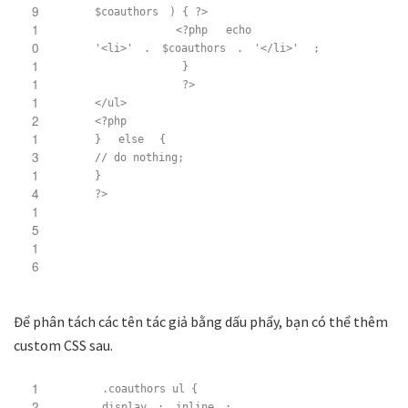
9
$coauthors
) { ?>
1
<?php
echo
0
'<li>'
.
$coauthors
.
'</li>'
;
1
}
1
?>
1
</ul>
2
<?php
1
}
else
{
3
// do nothing;
1
}
4
?>
1
5
1
6
Để phân tách các tên tác giả bằng dấu phẩy, bạn có thể thêm
custom CSS sau.
1
.coauthors ul {
2
display
:
inline
;