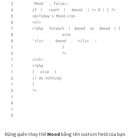
3
'Mood'
, false);
4
if
(
count
(
$mood
) != 0 ) { ?>
5
<p>Today's Mood:</p>
6
<ul>
7
<?php
foreach
(
$mood
as
$mood
) {
8
echo
9
'<li>'
.
$mood
.
'</li>'
;
1
}
0
?>
1
</ul>
1
<?php
1
}
else
{
2
// do nothing;
1
}
3
?>
1
4
1
5
Đừng quên thay thế
Mood
bằng tên custom field của bạn.