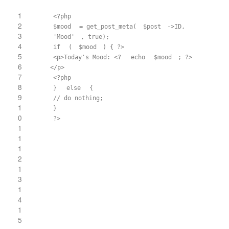
1
<?php
2
$mood
= get_post_meta(
$post
->ID,
3
'Mood'
, true);
4
if
(
$mood
) { ?>
5
<p>Today's Mood: <?
echo
$mood
; ?>
6
</p>
7
<?php
8
}
else
{
9
// do nothing;
1
}
0
?>
1
1
1
2
1
3
1
4
1
5