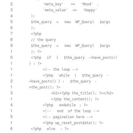
2
'meta_key'
=>
'Mood'
,
3
'meta_value'
=>
'Happy'
4
);
5
$the_query
=
new
WP_Query(
$args
6
);
7
<?php
8
// the query
9
$the_query
=
new
WP_Query(
$args
1
); ?>
0
<?php
if
(
$the_query
->have_posts()
1
) : ?>
1
<!-- the loop -->
1
<?php
while
(
$the_query
-
2
>have_posts() ) :
$the_query
-
1
>the_post(); ?>
3
<h2><?php the_title(); ?></h2>
1
<?php the_content(); ?>
4
<?php
endwhile
; ?>
1
<!--
end
of the loop -->
5
<!-- pagination here -->
1
<?php wp_reset_postdata(); ?>
6
<?php
else
: ?>