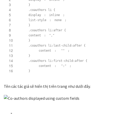
3
}
4
.coauthors li {
5
display
:
inline
;
6
list-style
:
none
;
7
}
8
.coauthors li:after {
9
content
:
","
10
}
11
.coauthors li:last-child:after {
12
content
:
""
;
13
}
14
.coauthors li:first-child:after {
15
content
:
":"
;
16
}
Tên các tác giả sẽ hiển thị trên trang như dưới đây.