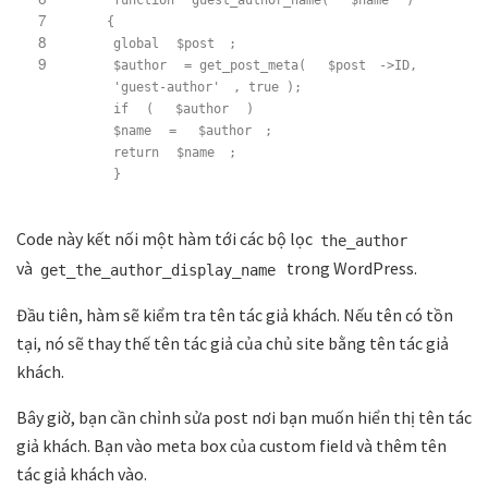
function
guest_author_name(
$name
)
7
{
8
global
$post
;
9
$author
= get_post_meta(
$post
->ID,
'guest-author'
, true );
if
(
$author
)
$name
=
$author
;
return
$name
;
}
Code này kết nối một hàm tới các bộ lọc
the_author
và
trong WordPress.
get_the_author_display_name
Đầu tiên, hàm sẽ kiểm tra tên tác giả khách. Nếu tên có tồn
tại, nó sẽ thay thế tên tác giả của chủ site bằng tên tác giả
khách.
Bây giờ, bạn cần chỉnh sửa post nơi bạn muốn hiển thị tên tác
giả khách. Bạn vào meta box của custom field và thêm tên
tác giả khách vào.