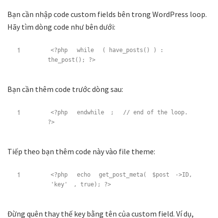
Bạn cần nhập code custom fields bên trong WordPress loop.
Hãy tìm dòng code như bên dưới:
1
<?php
while
( have_posts() ) :
the_post(); ?>
Bạn cần thêm code trước dòng sau:
1
<?php
endwhile
;
// end of the loop.
?>
Tiếp theo bạn thêm code này vào file theme:
1
<?php
echo
get_post_meta(
$post
->ID,
'key'
, true); ?>
Đừng quên thay thế key bằng tên của custom field. Ví dụ,