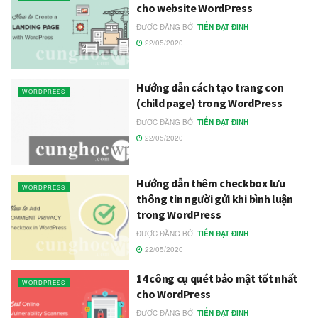
cho website WordPress
ĐƯỢC ĐĂNG BỞI
TIẾN ĐẠT ĐINH
22/05/2020
Hướng dẫn cách tạo trang con
WORDPRESS
(child page) trong WordPress
ĐƯỢC ĐĂNG BỞI
TIẾN ĐẠT ĐINH
22/05/2020
Hướng dẫn thêm checkbox lưu
WORDPRESS
thông tin người gửi khi bình luận
trong WordPress
ĐƯỢC ĐĂNG BỞI
TIẾN ĐẠT ĐINH
22/05/2020
14 công cụ quét bảo mật tốt nhất
WORDPRESS
cho WordPress
ĐƯỢC ĐĂNG BỞI
TIẾN ĐẠT ĐINH