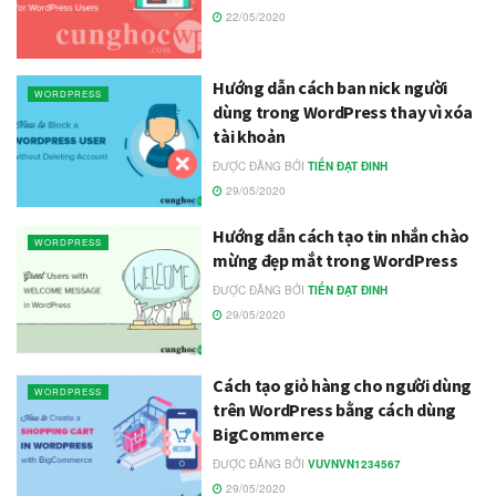
22/05/2020
Hướng dẫn cách ban nick người
WORDPRESS
dùng trong WordPress thay vì xóa
tài khoản
ĐƯỢC ĐĂNG BỞI
TIẾN ĐẠT ĐINH
29/05/2020
Hướng dẫn cách tạo tin nhắn chào
WORDPRESS
mừng đẹp mắt trong WordPress
ĐƯỢC ĐĂNG BỞI
TIẾN ĐẠT ĐINH
29/05/2020
Cách tạo giỏ hàng cho người dùng
WORDPRESS
trên WordPress bằng cách dùng
BigCommerce
ĐƯỢC ĐĂNG BỞI
VUVNVN1234567
29/05/2020