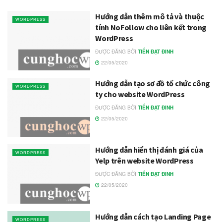
Hướng dẫn thêm mô tả và thuộc
WORDPRESS
tính NoFollow cho liên kết trong
WordPress
ĐƯỢC ĐĂNG BỞI
TIẾN ĐẠT ĐINH
22/05/2020
Hướng dẫn tạo sơ đồ tổ chức công
WORDPRESS
ty cho website WordPress
ĐƯỢC ĐĂNG BỞI
TIẾN ĐẠT ĐINH
22/05/2020
Hướng dẫn hiển thị đánh giá của
WORDPRESS
Yelp trên website WordPress
ĐƯỢC ĐĂNG BỞI
TIẾN ĐẠT ĐINH
22/05/2020
Hướng dẫn cách tạo Landing Page
WORDPRESS