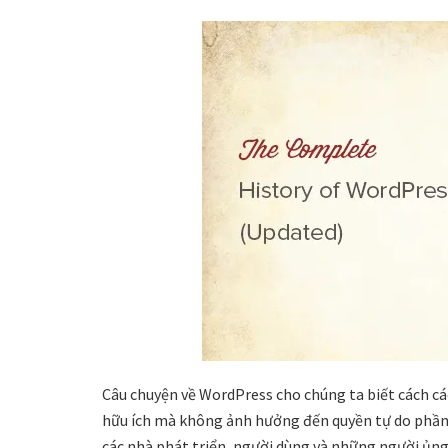
Câu chuyện về WordPress cho chúng ta biết cách c
hữu ích mà không ảnh hưởng đến quyền tự do phầ
các nhà phát triển, người dùng và những người ủng