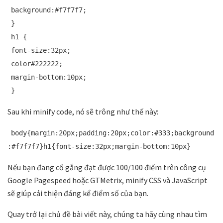
background:#f7f7f7;
}
h1 {
font-size:32px;
color#222222;
margin-bottom:10px;
}
Sau khi minify code, nó sẽ trông như thế này:
body{margin:20px;padding:20px;color:#333;background
:#f7f7f7}h1{font-size:32px;margin-bottom:10px}
Nếu bạn đang cố gắng đạt được 100/100 điểm trên công cụ
Google Pagespeed hoặc GTMetrix, minify CSS và JavaScript
sẽ giúp cải thiện đáng kể điểm số của bạn.
Quay trở lại chủ đề bài viết này, chúng ta hãy cùng nhau tìm