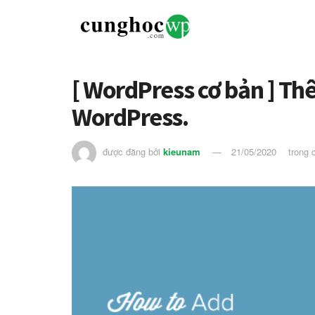
[ WordPress cơ bản ] Thê
WordPress.
được đăng bởi
kieunam
21/05/2020
trong