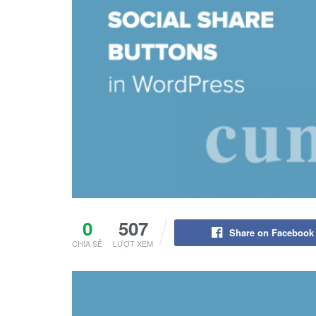
0
507
Share on Facebook
CHIA SẺ
LƯỢT XEM