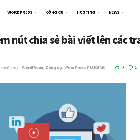
WORDPRESS
CÔNG CỤ
HOSTING
NEWS
m nút chia sẻ bài viết lên các t
0
0
 chuyên mục
WordPress
,
Công cụ
,
WordPress PLUGINS