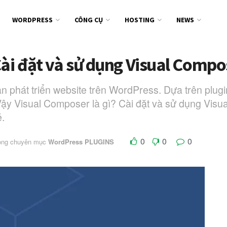
WORDPRESS
CÔNG CỤ
HOSTING
NEWS
Cài đặt và sử dụng Visual Comp
n phát triển website trên WordPress. Dựa trên plugi
 Vậy Visual Composer là gì? Cài đặt và sử dụng Vi
é.
0
0
0
ong chuyên mục
WordPress PLUGINS