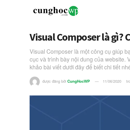
Visual Composer là gì? 
Visual Composer là một công cụ giúp bạ
cục và trình bày nội dung của website.
khảo bài viết dưới đây để biết chi tiết nh
được đăng bởi
CungHocWP
11/06/2020
tr