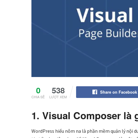
0
538
Share on Facebook
CHIA SẺ
LƯỢT XEM
1. Visual Composer là 
WordPress hiểu nôm na là phần mềm quản lý nội d