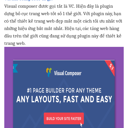
Visual composer
đươc
gọi
tắt
là
VC.
Hiện
đây
là
plugin
dựng
bố
cục
trang
web
tốt
số
1
thế
giới
.
Với
plugin
này
,
bạn
có
thể
thiết
kế
trang
web
đẹp
mắt
một
cách
tối
ưu
nhất
với
những
hiệu
ứng
bắt
mắt
nhất
.
Hiện
tại
,
các
tảng
web
hàng
đầu
trên
thế
giới
cũng
đang
sử
dụng
plugin
này
để
thiết
kế
trang
web.