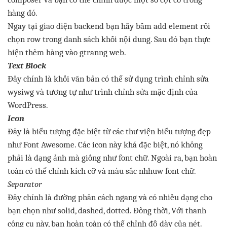
hàng
đó
.
Ngay
tại
giao
diện
backend
bạn
hãy
bấm
add element
rồi
chọn
row
trong
danh
sách
khối
nội
dung. Sau
đó
bạn
thực
hiện
thêm
hàng
vào
gtranng
web.
Text Block
Đây
chính
là
khối
văn
bản
có
thể
sử
dụng
trình
chỉnh
sửa
wysiwg
và
tương
tự
như
trình
chỉnh
sửa
mặc
định
của
WordPress
.
Icon
Đây
là
biểu
tượng
đặc
biệt
từ
các
thư
viện
biểu
tượng
đẹp
như
Font Awesome
.
Các
icon
này
khá
đặc
biệt
,
nó
không
phải
là
dạng
ảnh
mà
giống
như
font
chữ
.
Ngoài
ra,
bạn
hoàn
toàn
có
thể
chỉnh
kích
cỡ
và
màu
sắc
nhhuw
font
chữ
.
Separator
Đây
chính
là
đường
phân
cách
ngang
và
có
nhiều
dạng
cho
bạn
chọn
như
solid, dashed, dotted.
Đồng
thời
,
Với
thanh
công
cụ
này
,
bạn
hoàn
toàn
có
thể
chỉnh
độ
dày
của
nét
.