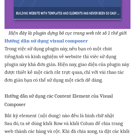
Hiện
đây
là
plugin
dựng
bố
cục
trang
web
tốt
số
1
thế
giớ
i
Hướng
dẫn
sử
dụng
visual composer
Trong
việc
sử
dụng
plugin
này
,
nếu
bạn
có
một
chút
tiếngAnh
và
kinh
nghiệm
về
website
thì
viêc
sử
dụng
plugin
này
khá
đơn
giản
.
Hiện
nay,
giao
diện
của
plugin
này
được
thiết
kế
một
cách
rất
trực
quan
,
chỉ
với
vài
t
hao
t
ác
đơn
giản
bạn
có
thể
sử
dụng
một
cách
dễ
dàng
.
Hướng
dẫn
sử
dụng
các
Content Element
của
Visual
Composer
Bất
kỳ
element (
nội
dung)
nào
đều
là
hình
chữ
nhật
S
au
đó
, ta
sẽ
dùng
khối
Row
và
khối
Colum
để
chia
trang
web
thành
các
hàng
và
cột
. Khi
đã
chia
xong
, ta
đặt
các
khối