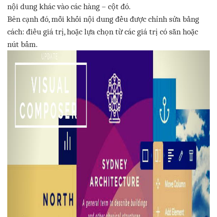
nội
dung
khác
vào
các
hàng
–
cột
đó
.
Bên
cạnh
đó
,
mỗi
khối
nội
dung
đều
được
chỉnh
sửa
bằng
cách
:
điều
giá
trị
,
hoặc
lựa
chọn
từ
các
giá
trị
có
sẵn
hoặc
nút
bấm
.