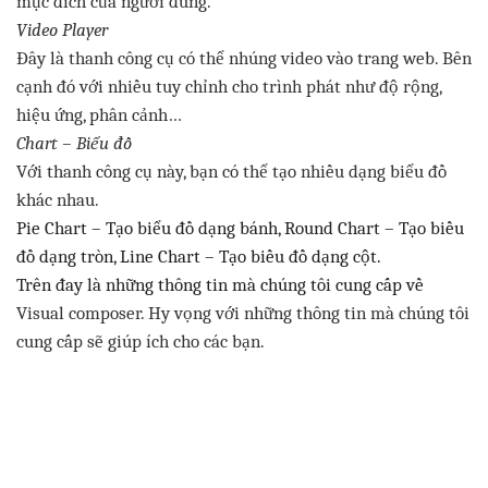
mục
đích
của
người
dùng
.
Video Player
Đây
là
thanh
công
cụ
có
thể
nhúng
video
vào
trang
web.
Bên
cạnh
đó
với
nhiều
tuy
chỉnh
cho
trình
phát
như
độ
rộng
,
hiệu
ứng
,
phân
cảnh
…
Chart –
Biểu
đồ
Với
thanh
công
cụ
này
,
bạn
có
thể
tạo
nhiều
dạng
biểu
đồ
khác
nhau
.
Pie Chart –
Tạo
biểu
đồ
dạng
bánh
, Round Chart –
Tạo
biều
đồ
dạng
tròn
, Line Chart –
Tạo
biều
đồ
dạng
cột
.
Trên
đay
là
những
thông
tin
mà
chúng
tôi
cung
cấp
về
Visual composer. Hy
vọng
với
những
thông
tin
mà
chúng
tôi
cung
cấp
sẽ
giúp
ích
cho
các
bạn
.