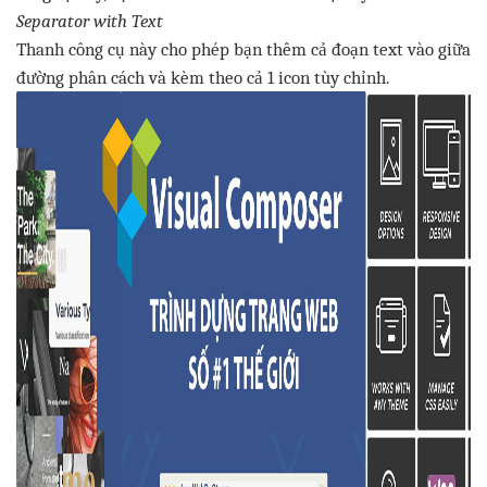
Separator with Text
Thanh
công
cụ
này
cho
phép
bạn
thêm
cả
đoạn
text
vào
giữa
đường
phân
cách
và
kèm
theo
cả
1 icon
tùy
chỉnh
.