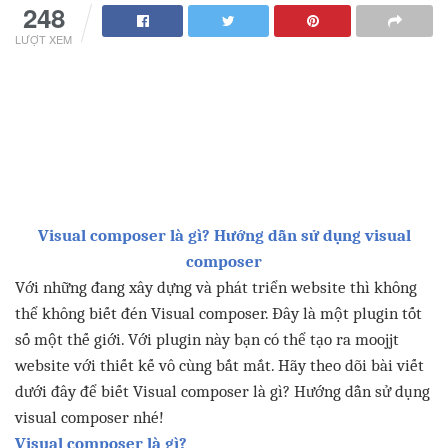
248
LƯỢT XEM
Visual composer
là
gì
?
Hướng
dẫn
sử
dụng
visual
composer
Với
những
đang
xây
dựng
và
phát
triển
website
thì
không
thể
không
biết
đén
Visual composer
.
Đây
là
một
plugin
tốt
số
một
thế
giới
.
Với
plugin
này
bạn
có
thể
tạo
ra
moojjt
website
với
thiết
kế
vô
cùng
bắt
mắt
.
Hãy
theo
dõi
bài
viết
dưới
đây
để
biết
Visual composer
là
gì
?
Hướng
dẫn
sử
dụng
visual composer
nhé
!
Visual composer
là
gì
?