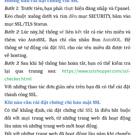
Hướng dẫn cài đặt chứng chỉ SSL
Bước 1
: Trước tiên, bạn phải
thực
hiện đăng nhập và Cpanel.
Kéo chuột xuống dưới và tìm
đến
mục
SECURITY
, bấm vào
mục
SSL/TLS Status.
Bước 2:
Lúc này, hệ thống
sẻ
liên
kết
tất cả các tên miền và
thêm vào AutoSSL. Bạn chỉ cần nhấn Run
AutoSOL
. Hệ
thống sẽ tự động cài đặt
SSL
cho các tên miền đã được trỏ
về hosting.
Bước 3:
Sau khi hệ thống báo hoàn tất, bạn có thể kiểm tra
lại qua tranng sau:
https://www.sslshopper.com/ssl-
checker.html
Với những thao tác đơn giản nêu trên bạn đã có thể cài đặt
thành công SSL.
Khi nào cần cài đặt chứng chỉ bảo mật SSL
Có thể khẳng định, cài đặt chứng chỉ
SSL
là điều bắt buộc
đối với mọi trang web, từ những trang web đã hoạt động
lâu năm và những trang web mới hoạt động.
Đối với những trang web đã hoạt động lâu năm khi chuyển