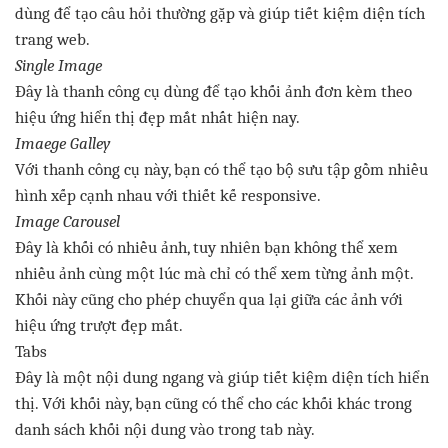
dùng
để
tạo
câu
hỏi
thường
gặp
và
giúp
tiết
kiệm
diện
tích
trang
web.
Single Image
Đây
là
thanh
công
cụ
dùng
để
tạo
khối
ảnh
đơn
kèm
theo
hiệu
ứng
hiển
thị
đẹp
mắt
nhất
hiện
nay.
Imaege
Galley
Với
thanh
công
cụ
này
,
bạn
có
thể
tạo
bộ
sưu
tập
gồm
nhiều
hình
xếp
cạnh
nhau
với
thiết
kế
responsive.
Image Carousel
Đây
là
khối
có
nhiều
ảnh
,
tuy
nhiên
bạn
không
thể
xem
nhiều
ảnh
cùng
một
lúc
mà
chỉ
có
thể
xem
từng
ảnh
một
.
Khối
này
cũng
cho
phép
chuyển
qua
lại
giữa
các
ảnh
với
hiệu
ứng
trượt
đẹp
mắt
.
Tabs
Đây
là
một
nội
dung
ngang
và
giúp
tiết
kiệm
diện
tích
hiển
thị
.
Với
khối
này
,
bạn
cũng
có
thể
cho
các
khối
khác
trong
danh
sách
khối
nội
dung
vào
trong
tab
này
.