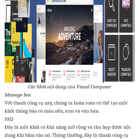
Các
khối
nội
dun
g
của
Visual Composer
Message box
Với
thanh
công
cụ
này
,
chúng
ta
hoàn
toàn
có
thể
tạo
một
khối
thông
báo
có
màu
nền
, icon
và
văn
bản
.
FAQ
Đây
là
một
khối
có
khả
năng
mở
rộng
và
thu
hẹp
được
nội
dung
khi
bấm
vào
nó
.
Thông
thường
,
đây
là
thanh
công
cụ