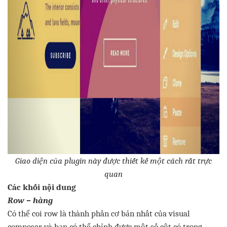
G
iao
diện
của
plugin
này
được
thiết
kế
một
cách
rất
trực
quan
Các
khối
nội
dung
Row –
hàng
Có
thể
coi
row
là
thành
phần
cơ
bản
nhất
của
visual
composer
và
bạn
có
thể
chỉnh
được
một
số
cột
có
trong