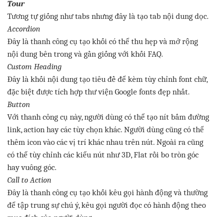
Tour
Tương
tự
giống
như
tabs
nhưng
đây
là
tạo
tab
nội
dung
dọc
.
Accordion
Đây
là
thanh
công
cụ
tạo
khối
có
thể
thu
hẹp
và
mở
rộng
nội
dung
bên
trong
và
gần
giống
với
khối
FAQ.
Custom Heading
Đây
là
khối
nội
dung
tạo
tiêu
đề
để
kèm
tùy
chỉnh
font
chữ
,
đặc
biệt
được
tích
hợp
thư
viện
Google fonts
đẹp
nhất
.
Button
Với
thanh
công
cụ
này
,
người
dùng
có
thể
tạo
nít
bấm
đường
link, action hay
các
tùy
chọn
khác
.
Người
dùng
cũng
có
thể
thêm
icon
vào
các
vị
trí
khác
nhau
trên
nút
.
Ngoài
ra
cũng
có
thể
tùy
chỉnh
các
kiểu
nút
như
3D, Flat
rồi
bo
tròn
góc
hay
vuông
góc
.
Call to Action
Đây
là
thanh
công
cụ
tạo
khối
kêu
gọi
hành
động
và
thường
để
tập
trung
sự
chú
ý,
kêu
gọi
người
đọc
có
hành
động
theo