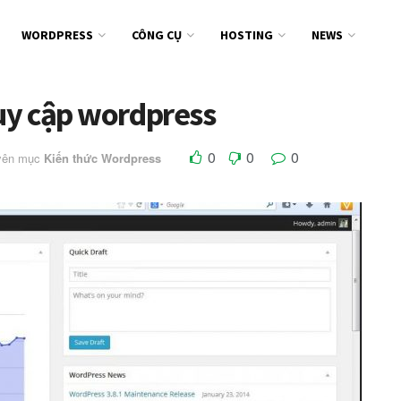
WORDPRESS
CÔNG CỤ
HOSTING
NEWS
ruy cập wordpress
0
0
0
yên mục
Kiến thức Wordpress