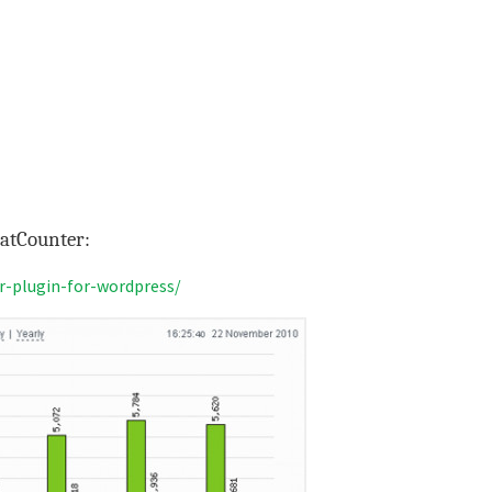
tatCounter:
er-plugin-for-wordpress/