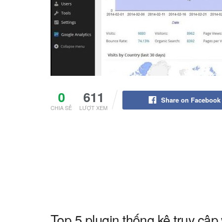
0
611
Share on Facebook
CHIA SẺ
LƯỢT XEM
Top 5 plugin thống kê truy cậ