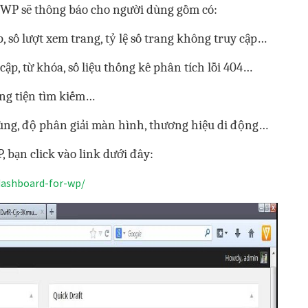
r WP sẽ thông báo cho người dùng gồm có:
p, số lượt xem trang, tỷ lệ số trang không truy cập…
 cập, từ khóa, số liệu thống kê phân tích lỗi 404…
ơng tiện tìm kiếm…
 dùng, độ phân giải màn hình, thương hiệu di động…
, bạn click vào link dưới đây:
dashboard-for-wp/