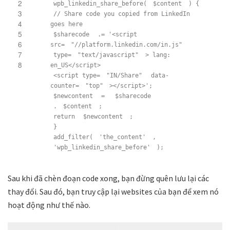
2
wpb_linkedin_share_before(
$content
) {
3
// Share code you copied from LinkedIn
4
goes here
5
$sharecode
.= '<script
6
src=
"//platform.linkedin.com/in.js"
7
type=
"text/javascript"
> lang:
8
en_US</script>
<script type=
"IN/Share"
data-
counter=
"top"
></script>';
$newcontent
=
$sharecode
.
$content
;
return
$newcontent
;
}
add_filter(
'the_content'
,
'wpb_linkedin_share_before'
);
Sau khi đã chèn đoạn code xong, bạn đừng quên lưu lại các
thay đổi. Sau đó, bạn truy cập lại websites của bạn để xem nó
hoạt động như thế nào.