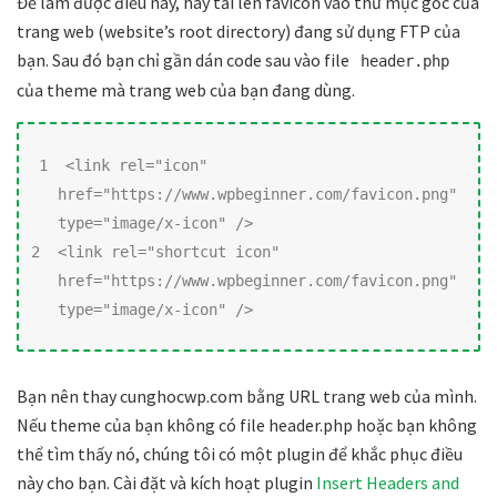
Để làm được điều này, hãy tải lên favicon vào thư mục gốc của
trang web (website’s root directory) đang sử dụng FTP của
bạn. Sau đó bạn chỉ gần dán code sau vào file
header.php
của theme mà trang web của bạn đang dùng.
1  <link rel="icon"

   href="https://www.wpbeginner.com/favicon.png"

   type="image/x-icon" />

2  <link rel="shortcut icon"

   href="https://www.wpbeginner.com/favicon.png"

   type="image/x-icon" />
Bạn nên thay cunghocwp.com bằng URL trang web của mình.
Nếu theme của bạn không có file header.php hoặc bạn không
thể tìm thấy nó, chúng tôi có một plugin để khắc phục điều
này cho bạn. Cài đặt và kích hoạt plugin
Insert Headers and