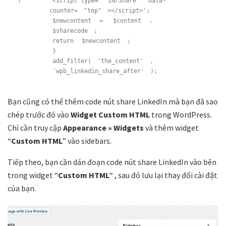
<script type=
"IN/Share"
data-
counter=
"top"
></script>';
$newcontent
=
$content
.
$sharecode
;
return
$newcontent
;
}
add_filter(
'the_content'
,
'wpb_linkedin_share_after'
);
Bạn cũng có thể thêm code nút share LinkedIn mà bạn đã sao
chép trước đó vào
Widget Custom HTML
trong WordPress.
Chỉ cần truy cập
Appearance » Widgets
và thêm widget
“
Custom HTML
” vào sidebars.
Tiếp theo, bạn cần dán đoạn code nút share LinkedIn vào bên
trong
widget “
Custom HTML
“
, sau đó lưu lại thay đổi cài đặt
của bạn.