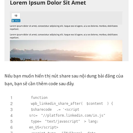
Nếu bạn muốn hiển thị nút share sau nội dung bài đăng của
bạn, bạn sẽ cần thêm code sau đây.
1
function
2
wpb_linkedin_share_after(
$content
) {
3
$sharecode
.= '<script
4
src=
"//platform.linkedin.com/in.js"
5
type=
"text/javascript"
> lang:
6
en_US</script>
7