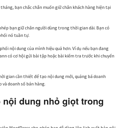
 tháng, bạn chắc chắn muốn giữ chân khách hàng hiện tại
hép bạn giữ chân người dùng trong thời gian dài. Bạn có
phối nó tuần tự.
phối nội dung của mình hiệu quả hơn. Ví dụ nếu bạn đang
nn có cơ hội gửi bài tập hoặc bài kiểm tra trước khi chuyển
thời gian cần thiết để tạo nội dung mới, quảng bá doanh
p và doanh số bán hàng.
 nội dung nhỏ giọt trong
 viên WordPress cho phép bạn dễ dàng lên lịch xuất bản nội