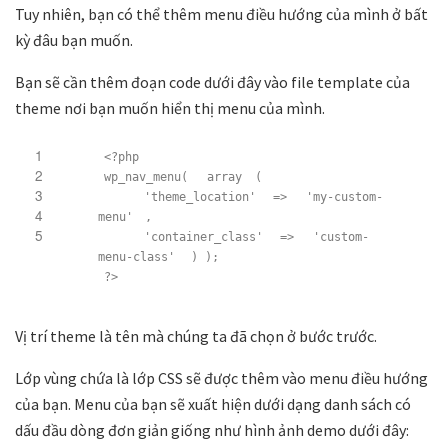
Tuy nhiên, bạn có thể thêm menu điều hướng của mình ở bất
kỳ đâu bạn muốn.
Bạn sẽ cần thêm đoạn code dưới đây vào file template của
theme nơi bạn muốn hiển thị menu của mình.
1
<?php
2
wp_nav_menu(
array
(
3
'theme_location'
=>
'my-custom-
4
menu'
,
5
'container_class'
=>
'custom-
menu-class'
) );
?>
Vị trí theme là tên mà chúng ta đã chọn ở bước trước.
Lớp vùng chứa là lớp CSS sẽ được thêm vào menu điều hướng
của bạn. Menu của bạn sẽ xuất hiện dưới dạng danh sách có
dấu đầu dòng đơn giản giống như hình ảnh demo dưới đây: