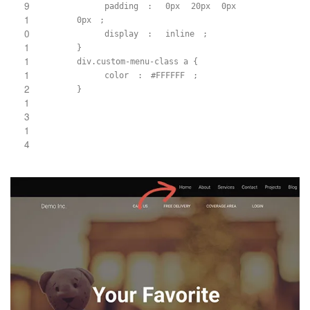
9
padding
:
0px
20px
0px
1
0px
;
0
display
:
inline
;
1
}
1
div.custom-menu-class a {
1
color
:
#FFFFFF
;
2
}
1
3
1
4