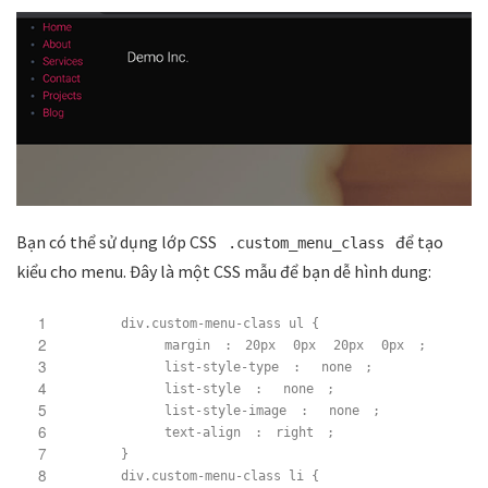
Bạn có thể sử dụng lớp CSS
để tạo
.custom_menu_class
kiểu cho menu. Đây là một CSS mẫu để bạn dễ hình dung:
1
div.custom-menu-class ul {
2
margin
:
20px
0px
20px
0px
;
3
list-style-type
:
none
;
4
list-style
:
none
;
5
list-style-image
:
none
;
6
text-align
:
right
;
7
}
8
div.custom-menu-class li {