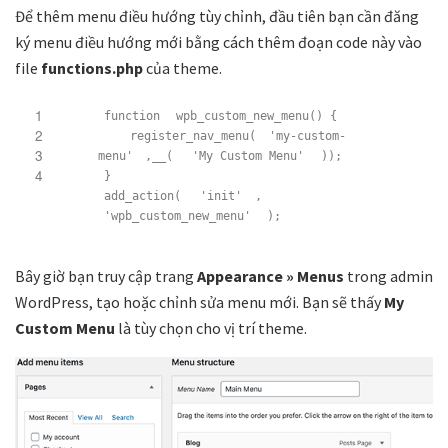
Để thêm menu điều hướng tùy chỉnh, đầu tiên bạn cần đăng
ký menu điều hướng mới bằng cách thêm đoạn code này vào
file
functions.php
của theme.
1
function
wpb_custom_new_menu() {
2
register_nav_menu(
'my-custom-
3
menu'
,__(
'My Custom Menu'
));
4
}
add_action(
'init'
,
'wpb_custom_new_menu'
);
Bây giờ bạn truy cập trang
Appearance » Menus
trong admin
WordPress, tạo hoặc chỉnh sửa menu mới. Bạn sẽ thấy
My
Custom Menu
là tùy chọn cho vị trí theme.