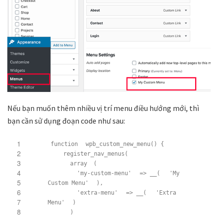
Nếu bạn muốn thêm nhiều vị trí menu điều hướng mới, thì
bạn cần sử dụng đoạn code như sau:
1
function
wpb_custom_new_menu() {
2
register_nav_menus(
3
array
(
4
'my-custom-menu'
=> __(
'My
5
Custom Menu'
),
6
'extra-menu'
=> __(
'Extra
7
Menu'
)
8
)