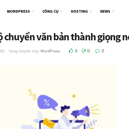
WORDPRESS
CÔNG CỤ
HOSTING
NEWS
 chuyển văn bản thành giọng n
0
0
0
020
trong chuyên mục
WordPress