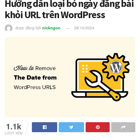
Hướng dẫn loại bỏ ngày đăng bài
khỏi URL trên WordPress
được đăng bởi
nickngon
28/10/2024
1.1k
LƯỢT XEM