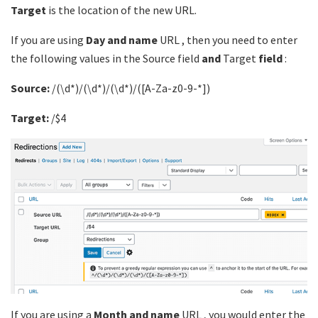
Target
is the location of the new URL.
If you are using
Day and name
URL , then you need to enter
the following values ​​in the Source field
and
Target
field
:
Source:
/(\d*)/(\d*)/(\d*)/([A-Za-z0-9-*])
Target:
/$4
If you are using a
Month and name
URL , you would enter the