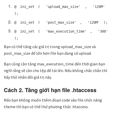
@
ini_set
(
'upload_max_size'
,
'120M'
);
@
ini_set
(
'post_max_size'
,
'120M'
);
@
ini_set
(
'max_execution_time'
,
'300'
);
Bạn có thể tăng các giá trị trong upload_max_size và
post_max_size để lớn hơn file bạn đang cố upload.
Bạn cũng cần tăng max_execution_time đến thời gian bạn
nghĩ rằng sẽ cần cho tệp để tải lên. Nếu không chắc chắn thì
hãy thử nhân đôi giá trị này.
Cách 2. Tăng giới hạn file .htaccess
Nếu bạn không muốn thêm đoạn code vào file chức năng
theme thì bạn có thể thử phương thức .htaccess.