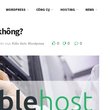
WORDPRESS
CÔNG CỤ
HOSTING
NEWS
 không?
0
0
0
yên mục
Kiến thức Wordpress