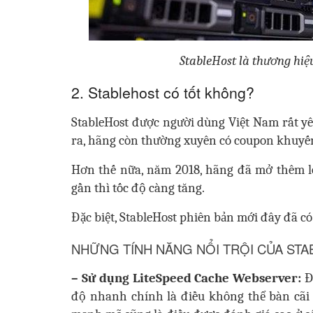
StableHost là thương hiệu
2. Stablehost có tốt không?
StableHost được người dùng Việt Nam rất yêu
ra, hãng còn thường xuyên có coupon khuyến
Hơn thế nữa, năm 2018, hãng đã mở thêm lo
gần thì tốc độ càng tăng.
Đặc biệt, StableHost phiên bản mới đây đã c
NHỮNG TÍNH NĂNG NỔI TRỘI CỦA STA
– Sử dụng LiteSpeed Cache Webserver:
Đ
độ nhanh chính là điều không thể bàn cãi 