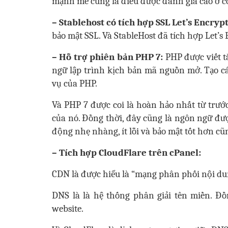
mạnh mẽ cũng là điều được đánh giá cao ở c
– Stablehost có
tích hợp SSL Let’s Encryp
bảo mật SSL. Và StableHost đã tích hợp Let’s
– Hỗ trợ phiên bản PHP 7:
PHP được viết t
ngữ lập trình kịch bản mã nguồn mở. Tạo c
vụ của PHP.
Và PHP 7 được coi là hoàn hảo nhất từ trước
của nó. Đồng thời, đây cũng là ngôn ngữ đượ
động nhẹ nhàng, ít lỗi và bảo mật tốt hơn c
– Tích hợp CloudFlare trên cPanel:
CDN là được hiểu là “mạng phân phối nội du
DNS là là hệ thống phân giải tên miền. Đồ
website.