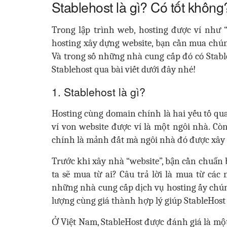
Stablehost là gì? Có tốt không
Trong lập trình web, h
osting được ví như “
hosting xây dựng website, bạn cần mua chúng
Và trong số những nhà cung cấp đó có Stable
Stablehost qua bài viết dưới đây nhé!
1. Stablehost là gì?
Hosting cùng domain chính là h
ai yếu tố q
ví von website được ví là một ngôi nhà. Cò
chính là mảnh đất mà ngôi nhà đó được xây 
Trước khi xây nhà “website”, bận cần chuẩn 
ta sẽ mua từ ai? Câu trả lời là mua từ các
những nhà cung cấp dịch vụ hosting ấy chún
lượng cùng giá thành hợp lý giúp StableHost 
Ở Việt Nam, StableHost được đánh giá là mộ