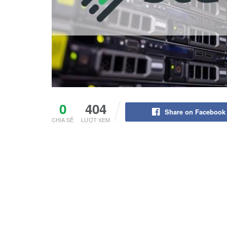
0
404
Share on Facebook
CHIA SẺ
LƯỢT XEM