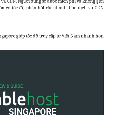
S và CDN. Người dùng sẽ được miễn phí và không giới
của có tốc độ phản hồi rất nhanh. Còn dịch vụ CDN
ingapore giúp tốc độ truy cập từ Việt Nam nhanh hơn