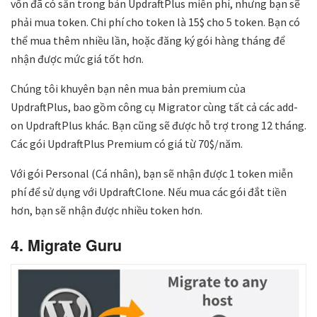
vốn đã có sẵn trong bản UpdraftPlus miễn phí, nhưng bạn sẽ
phải mua token. Chi phí cho token là 15$ cho 5 token. Bạn có
thể mua thêm nhiều lần, hoặc đăng ký gói hàng tháng để
nhận được mức giá tốt hơn.
Chúng tôi khuyên bạn nên mua bản premium của
UpdraftPlus, bao gồm công cụ Migrator cùng tất cả các add-
on UpdraftPlus khác. Bạn cũng sẽ được hỗ trợ trong 12 tháng.
Các gói UpdraftPlus Premium có giá từ 70$/năm.
Với gói Personal (Cá nhân), bạn sẽ nhận được 1 token miễn
phí để sử dụng với UpdraftClone. Nếu mua các gói đắt tiền
hơn, bạn sẽ nhận được nhiều token hơn.
4. Migrate Guru