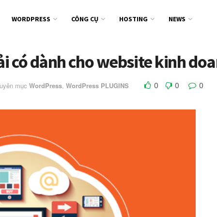
WORDPRESS
CÔNG CỤ
HOSTING
NEWS
ải có dành cho website kinh do
0
0
0
huyên mục
WordPress
,
WordPress PLUGINS