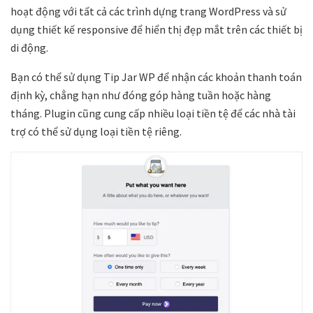
hoạt động với tất cả các trình dựng trang WordPress và sử
dụng thiết kế responsive để hiển thị đẹp mắt trên các thiết bị
di động.
Bạn có thể sử dụng Tip Jar WP để nhận các khoản thanh toán
định kỳ, chẳng hạn như đóng góp hàng tuần hoặc hàng
tháng. Plugin cũng cung cấp nhiều loại tiền tệ để các nhà tài
trợ có thể sử dụng loại tiền tệ riêng.