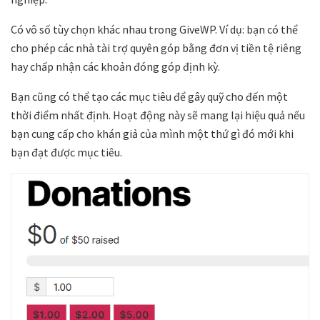
Có vô số tùy chọn khác nhau trong GiveWP. Ví dụ: bạn có thể
cho phép các nhà tài trợ quyên góp bằng đơn vị tiền tệ riêng
hay chấp nhận các khoản đóng góp định kỳ.
Bạn cũng có thể tạo các mục tiêu để gây quỹ cho đến một
thời điểm nhất định. Hoạt động này sẽ mang lại hiệu quả nếu
bạn cung cấp cho khán giả của mình một thứ gì đó mới khi
bạn đạt được mục tiêu.