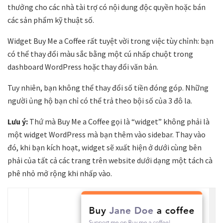
thưởng cho các nhà tài trợ có nội dung độc quyền hoặc bán
các sản phẩm kỹ thuật số.
Widget Buy Me a Coffee rất tuyệt vời trong việc tùy chỉnh: bạn
có thể thay đổi màu sắc bằng một cú nhấp chuột trong
dashboard WordPress hoặc thay đổi văn bản.
Tuy nhiên, bạn không thể thay đổi số tiền đóng góp. Những
người ủng hộ bạn chỉ có thể trả theo bội số của 3 đô la.
Lưu ý:
Thứ mà Buy Me a Coffee gọi là “widget” không phải là
một widget WordPress mà bạn thêm vào sidebar. Thay vào
đó, khi bạn kích hoạt, widget sẽ xuất hiện ở dưới cùng bên
phải của tất cả các trang trên website dưới dạng một tách cà
phê nhỏ mở rộng khi nhấp vào.