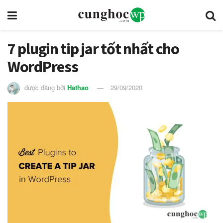
7 plugin tip jar tốt nhất cho
WordPress
được đăng bởi
Hathao
29/09/2020