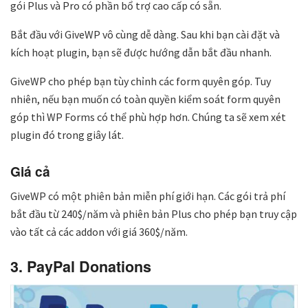
gói Plus và Pro có phần bổ trợ cao cấp có sẵn.
Bắt đầu với GiveWP vô cùng dễ dàng. Sau khi bạn cài đặt và
kích hoạt plugin, bạn sẽ được hướng dẫn bắt đầu nhanh.
GiveWP cho phép bạn tùy chỉnh các form quyên góp. Tuy
nhiên, nếu bạn muốn có toàn quyền kiểm soát form quyên
góp thì WP Forms có thể phù hợp hơn. Chúng ta sẽ xem xét
plugin đó trong giây lát.
Giá cả
GiveWP có một phiên bản miễn phí giới hạn. Các gói trả phí
bắt đầu từ 240$/năm và phiên bản Plus cho phép bạn truy cập
vào tất cả các addon với giá 360$/năm.
3. PayPal Donations