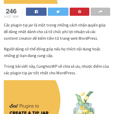
246
LƯỢT XEM
Các plugin tip jar là một trong những cách nhận quyên góp
dễ dàng nhất dành cho cả tổ chức phi lợi nhuận và các
content creator để kiếm tiền từ trang web WordPress.
Người dùng có thể đóng góp nếu họ thích nội dung hoặc
những gì bạn đang cung cấp.
Trong bài viết này, CunghocWP sẽ chia sẻ ưu, nhược điểm của
các plugin tip jar tốt nhất cho WordPress.