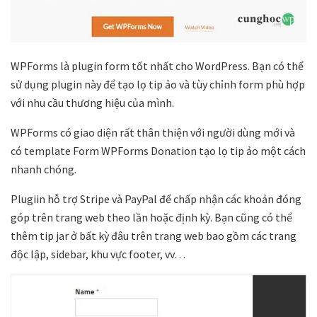
WPForms là plugin form tốt nhất cho WordPress. Bạn có thể
sử dụng plugin này để tạo lọ tip ảo và tùy chỉnh form phù hợp
với nhu cầu thương hiệu của mình.
WPForms có giao diện rất thân thiện với người dùng mới và
có template Form WPForms Donation tạo lọ tip ảo một cách
nhanh chóng.
Plugiin hỗ trợ Stripe và PayPal để chấp nhận các khoản đóng
góp trên trang web theo lần hoặc định kỳ. Bạn cũng có thể
thêm tip jar ở bất kỳ đâu trên trang web bao gồm các trang
độc lập, sidebar, khu vực footer, vv…