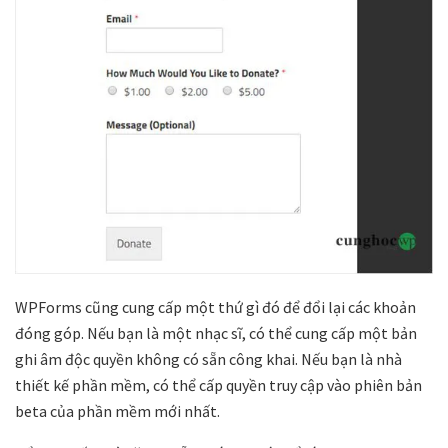
WPForms cũng cung cấp một thứ gì đó để đổi lại các khoản
đóng góp. Nếu bạn là một nhạc sĩ, có thể cung cấp một bản
ghi âm độc quyền không có sẵn công khai. Nếu bạn là nhà
thiết kế phần mềm, có thể cấp quyền truy cập vào phiên bản
beta của phần mềm mới nhất.