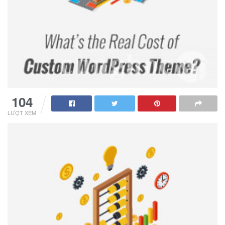
104
LƯỢT XEM