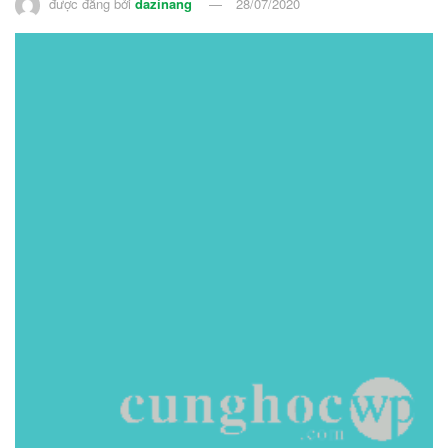
được đăng bởi
dazinang
28/07/2020