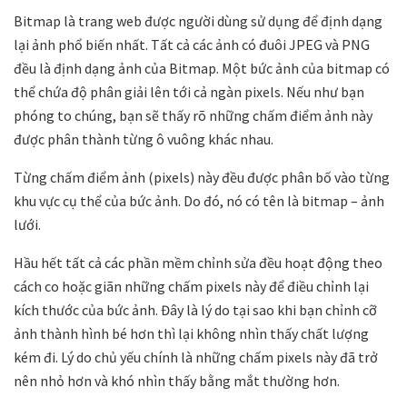
Bitmap là trang web được người dùng sử dụng để định dạng
lại ảnh phổ biến nhất. Tất cả các ảnh có đuôi JPEG và PNG
đều là định dạng ảnh của Bitmap. Một bức ảnh của bitmap có
thể chứa độ phân giải lên tới cả ngàn pixels. Nếu như bạn
phóng to chúng, bạn sẽ thấy rõ những chấm điểm ảnh này
được phân thành từng ô vuông khác nhau.
Từng chấm điểm ảnh (pixels) này đều được phân bố vào từng
khu vực cụ thể của bức ảnh. Do đó, nó có tên là bitmap – ảnh
lưới.
Hầu hết tất cả các phần mềm chỉnh sửa đều hoạt động theo
cách co hoặc giãn những chấm pixels này để điều chỉnh lại
kích thước của bức ảnh. Đây là lý do tại sao khi bạn chỉnh cỡ
ảnh thành hình bé hơn thì lại không nhìn thấy chất lượng
kém đi. Lý do chủ yếu chính là những chấm pixels này đã trở
nên nhỏ hơn và khó nhìn thấy bằng mắt thường hơn.