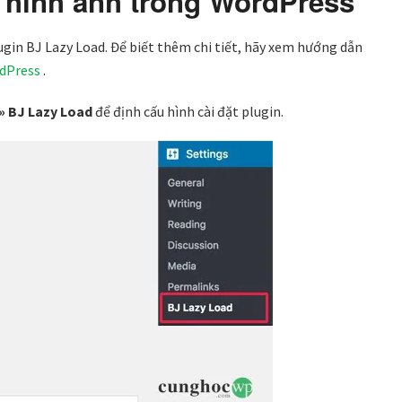
o hình ảnh trong WordPress
lugin BJ Lazy Load. Để biết thêm chi tiết, hãy xem hướng dẫn
rdPress
.
» BJ Lazy Load
để định cấu hình cài đặt plugin.