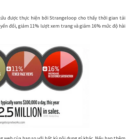
ứu được thực hiện bởi Strangeloop cho thấy thời gian tải
uyển đổi, giảm 11% lượt xem trang và giảm 16% mức độ hài
ng web của bạn so với bất kỳ nội dung gì khác. Nếu bạn thêm