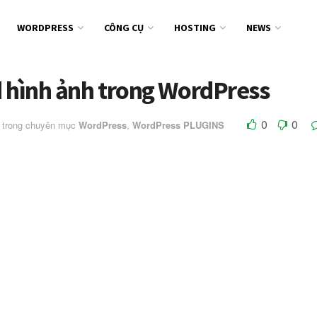
WORDPRESS
CÔNG CỤ
HOSTING
NEWS
d hình ảnh trong WordPress
0
0
trong chuyên mục
WordPress
,
WordPress PLUGINS