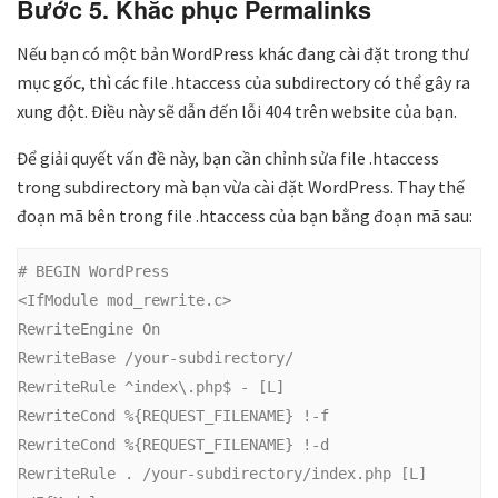
Bước 5. Khắc phục Permalinks
Nếu bạn có một bản WordPress khác đang cài đặt trong thư
mục gốc, thì các file .htaccess của subdirectory có thể gây ra
xung đột. Điều này sẽ dẫn đến lỗi 404 trên website của bạn.
Để giải quyết vấn đề này, bạn cần chỉnh sửa file .htaccess
trong subdirectory mà bạn vừa cài đặt WordPress. Thay thế
đoạn mã bên trong file .htaccess của bạn bằng đoạn mã sau:
# BEGIN WordPress
<IfModule mod_rewrite.c>
RewriteEngine On
RewriteBase /your-subdirectory/
RewriteRule ^index\.php$ - [L]
RewriteCond %{REQUEST_FILENAME} !-f
RewriteCond %{REQUEST_FILENAME} !-d
RewriteRule . /your-subdirectory/index.php [L]