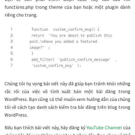
functions.php trong theme của bạn hoặc một plugin dành
riêng cho trang.
1
function
custom_confirm_msg() {
2
return
"You are about to publish this
3
post.\nHave you added a featured
4
image?"
;
5
}
6
add_filter(
'publish_confirm_message'
,
7
'custom_confirm_msg'
);
Chúng tôi hy vọng bài viết này đã giúp bạn tránh khỏi những
rắc rối của việc vô tình xuất bản một bài đăng trong
WordPress. Bạn cũng có thể muốn xem hướng dẫn của chúng
tôi về cách tạo danh sách kiểm tra bài đăng trên blog trong
WordPress.
Nếu bạn thích bài viết này, hãy đăng ký
YouTube Channel
của