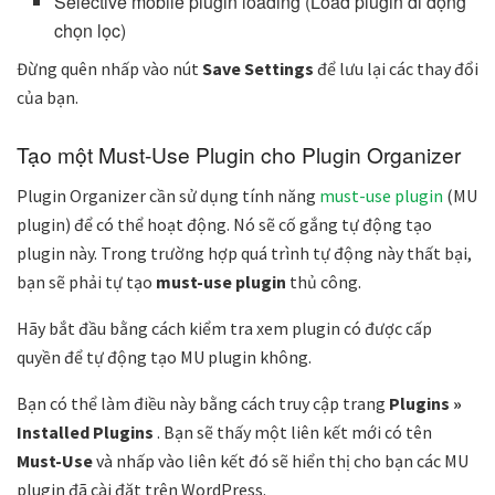
Selective mobile plugin loading (
Load plugin di động
chọn lọc)
Đừng quên nhấp vào nút
Save Settings
để lưu lại các thay đổi
của bạn.
Tạo một Must-Use Plugin cho Plugin Organizer
Plugin Organizer cần sử dụng tính năng
must-use plugin
(
MU
plugin)
để có thể hoạt động. Nó sẽ cố gắng tự động tạo
plugin này. Trong trường hợp quá trình tự động này thất bại,
bạn sẽ phải tự tạo
must-use plugin
thủ công.
Hãy bắt đầu bằng cách kiểm tra xem plugin có được cấp
quyền để tự động tạo
MU plugin
không.
Bạn có thể làm điều này bằng cách truy cập trang
Plugins »
Installed Plugins
. Bạn sẽ thấy một liên kết mới có tên
Must-Use
và nhấp vào liên kết đó sẽ hiển thị cho bạn các
MU
plugin
đã cài đặt trên WordPress.