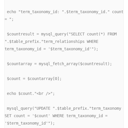
 echo "term_taxonomy_id: ".$term_taxonomy_id." count 
= ";
 $countresult = mysql_query("SELECT count(*) FROM 
".$table_prefix."term_relationships WHERE 
term_taxonomy_id = '$term_taxonomy_id'");
 $countarray = mysql_fetch_array($countresult);
 $count = $countarray[0];
 echo $count."<br />";
 mysql_query("UPDATE ".$table_prefix."term_taxonomy 
SET count = '$count' WHERE term_taxonomy_id = 
'$term_taxonomy_id'");