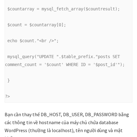
 $countarray = mysql_fetch_array($countresult);
 $count = $countarray[0];
 echo $count."<br />";
 mysql_query("UPDATE ".$table_prefix."posts SET 
comment_count = '$count' WHERE ID = '$post_id'");
 }
?>
Bạn cần thay thế DB_HOST, DB_USER, DB_PASSWORD bằng
các thông tin về hostname của máy chủ chứa database
WordPress (thường là localhost), tên người dùng và mật