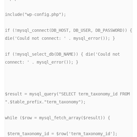
include("wp-config.php");
if (!mysql_connect(DB_HOST, DB_USER, DB_PASSWORD)) { 
die('Could not connect: ' . mysql_error()); }
if (!mysql_select_db(DB_NAME)) { die('Could not 
connect: ' . mysql_error()); }
$result = mysql_query("SELECT term_taxonomy_id FROM 
".$table_prefix."term_taxonomy");
while ($row = mysql_fetch_array($result)) {
 $term_taxonomy_id = $row['term_taxonomy_id'];