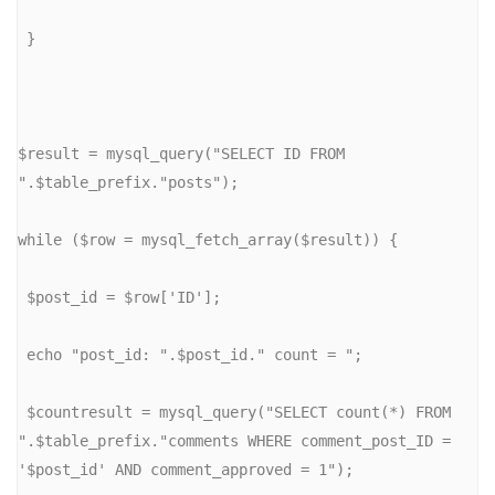
 }
$result = mysql_query("SELECT ID FROM 
".$table_prefix."posts");
while ($row = mysql_fetch_array($result)) {
 $post_id = $row['ID'];
 echo "post_id: ".$post_id." count = ";
 $countresult = mysql_query("SELECT count(*) FROM 
".$table_prefix."comments WHERE comment_post_ID = 
'$post_id' AND comment_approved = 1");