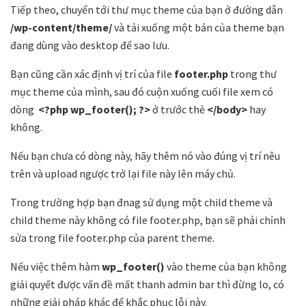
Tiếp theo, chuyển tới thư mục theme của bạn ở đường dẫn
/wp-content/theme/
và tải xuống một bản của theme bạn
đang dùng vào desktop để sao lưu.
Bạn cũng cần xác định vị trí của file
footer.php
trong thư
mục theme của mình, sau đó cuộn xuống cuối file xem có
dòng
<?php wp_footer(); ?>
ở trước thẻ
</body>
hay
không.
Nếu bạn chưa có dòng này, hãy thêm nó vào đúng vị trí nêu
trên và upload ngược trở lại file này lên máy chủ.
Trong trường hợp bạn đnag sử dụng một child theme và
child theme này không có file footer.php, bạn sẽ phải chỉnh
sửa trong file footer.php của parent theme.
Nếu việc thêm hàm
wp_footer()
vào theme của bạn không
giải quyết được vấn đề mất thanh admin bar thì đừng lo, có
những giải pháp khác để khắc phục lỗi này.