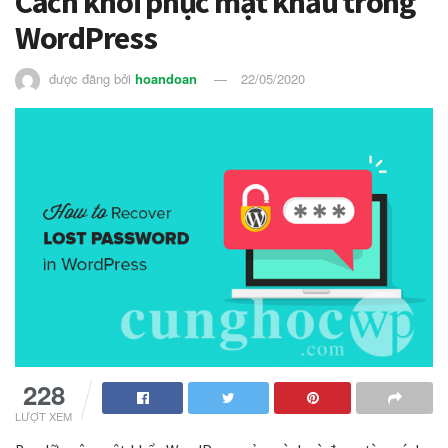
Cách khôi phục mật khẩu trong
WordPress
được đăng bởi
hoandoan
22/05/2020
228
LƯỢT XEM