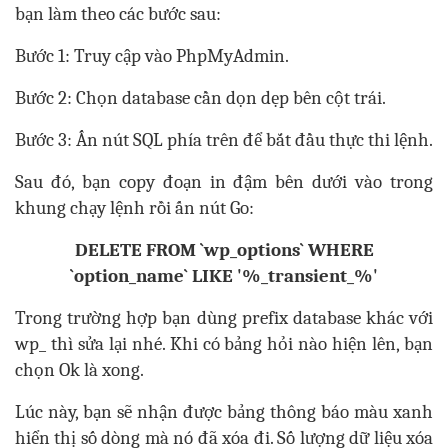
bạn làm theo các bước sau:
Bước 1: Truy cập vào PhpMyAdmin.
Bước 2: Chọn database cần dọn dẹp bên cột trái.
Bước 3: Ấn nút SQL phía trên để bắt đầu thực thi lệnh.
Sau đó, bạn copy đoạn in đậm bên dưới vào trong
khung chạy lệnh rồi ấn nút Go:
DELETE FROM `wp_options` WHERE
`option_name` LIKE '%_transient_%'
Trong trường hợp bạn dùng prefix database khác với
wp_ thì sửa lại nhé. Khi có bảng hỏi nào hiện lên, bạn
chọn Ok là xong.
Lúc này, bạn sẽ nhận được bảng thông báo màu xanh
hiển thị số dòng mà nó đã xóa đi. Số lượng dữ liệu xóa