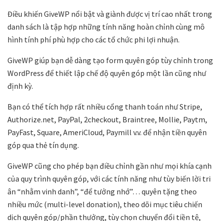
Điều khiến GiveWP nổi bật và giành được vị trí cao nhất trong
danh sách là tập hợp những tính năng hoàn chỉnh cùng mô
hình tính phí phù hợp cho các tổ chức phi lợi nhuận.
GiveWP giúp bạn dễ dàng tạo form quyên góp tùy chỉnh trong
WordPress để thiết lập chế độ quyên góp một lần cũng như
định kỳ.
Bạn có thể tích hợp rất nhiều cổng thanh toán như Stripe,
Authorize.net, PayPal, 2checkout, Braintree, Mollie, Paytm,
PayFast, Square, AmeriCloud, Paymill v.v. để nhận tiền quyên
góp qua thẻ tín dụng.
GiveWP cũng cho phép bạn điều chỉnh gần như mọi khía cạnh
của quy trình quyên góp, với các tính năng như tùy biến lời tri
ân “nhằm vinh danh”, “để tưởng nhớ”… quyên tặng theo
nhiều mức (multi-level donation), theo dõi mục tiêu chiến
dịch quyên góp/phần thưởng, tùy chọn chuyển đổi tiền tệ,