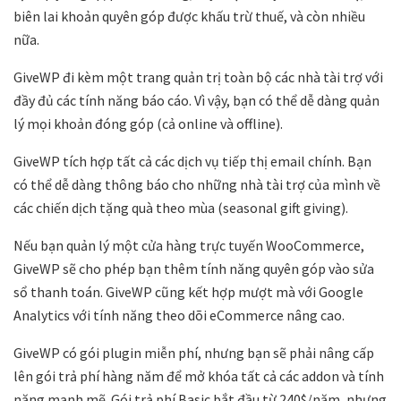
biên lai khoản quyên góp được khấu trừ thuế, và còn nhiều
nữa.
GiveWP đi kèm một trang quản trị toàn bộ các nhà tài trợ với
đầy đủ các tính năng báo cáo. Vì vậy, bạn có thể dễ dàng quản
lý mọi khoản đóng góp (cả online và offline).
GiveWP tích hợp tất cả các dịch vụ tiếp thị email chính. Bạn
có thể dễ dàng thông báo cho những nhà tài trợ của mình về
các chiến dịch tặng quà theo mùa (seasonal gift giving).
Nếu bạn quản lý một cửa hàng trực tuyến WooCommerce,
GiveWP sẽ cho phép bạn thêm tính năng quyên góp vào sửa
sổ thanh toán. GiveWP cũng kết hợp mượt mà với Google
Analytics với tính năng theo dõi eCommerce nâng cao.
GiveWP có gói plugin miễn phí, nhưng bạn sẽ phải nâng cấp
lên gói trả phí hàng năm để mở khóa tất cả các addon và tính
năng mạnh mẽ. Gói trả phí Basic bắt đầu từ 240$/năm, nhưng