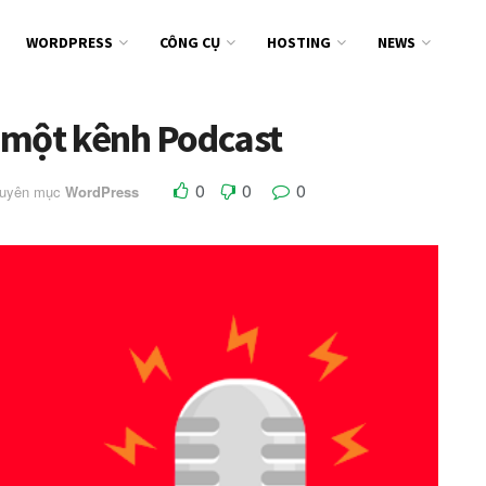
WORDPRESS
CÔNG CỤ
HOSTING
NEWS
 một kênh Podcast
0
0
0
huyên mục
WordPress