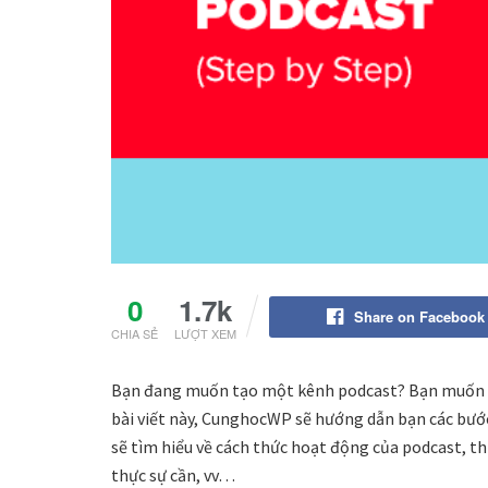
0
1.7k
Share on Facebook
CHIA SẺ
LƯỢT XEM
Bạn đang muốn tạo một kênh podcast? Bạn muốn b
bài viết này, CunghocWP sẽ hướng dẫn bạn các bướ
sẽ tìm hiểu về cách thức hoạt động của podcast, t
thực sự cần, vv…