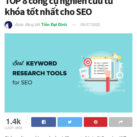
TOP 8 công cụ nghiên cứu từ
khóa tốt nhất cho SEO
được đăng bởi
Tiến Đạt Đinh
09/07/2020
1.4k
LƯỢT XEM