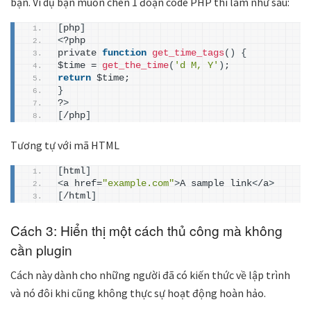
bạn. Ví dụ bạn muốn chèn 1 đoạn code PHP thì làm như sau:
[
php
]
<
?php
private 
function
get_time_tags
()
{
$time = 
get_the_time
(
'd M, Y'
)
;
return
 $time;
}
?
>
[
/php
]
Tương tự với mã HTML
[
html
]
<
a href=
"example.com"
>
A sample link
<
/a
>
[
/html
]
Cách 3: Hiển thị một cách thủ công mà không
cần plugin
Cách này dành cho những người đã có kiến thức về lập trình
và nó đôi khi cũng không thực sự hoạt động hoàn hảo.