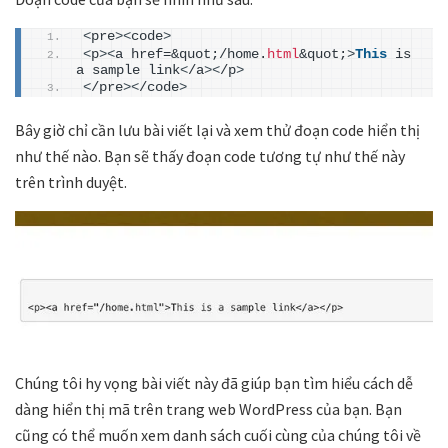
<
pre
><
code
>
<
p
><
a href=&quot;/home.
html
&quot;
>
This
 is 
a sample link
<
/a
><
/p
>
<
/pre
><
/code
>
Bây giờ chỉ cần lưu bài viết lại và xem thử đoạn code hiển thị
như thế nào. Bạn sẽ thấy đoạn code tương tự như thế này
trên trình duyệt.
Chúng tôi hy vọng bài viết này đã giúp bạn tìm hiểu cách dễ
dàng hiển thị mã trên trang web WordPress của bạn. Bạn
cũng có thể muốn xem danh sách cuối cùng của chúng tôi về