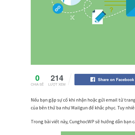
0
214
Share on Facebook
CHIA SẺ
LƯỢT XEM
Nếu bạn gặp sự cố khi nhận hoặc gửi email từ tran
của bên thứ ba như Mailgun để khắc phục. Tuy nhiê
Trong bài viết này, CunghocWP sẽ hướng dẫn bạn 