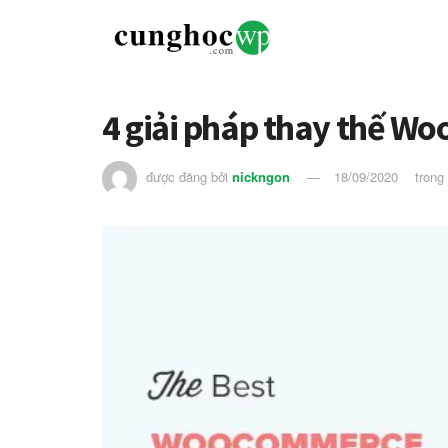
4 giải pháp thay thế W
được đăng bởi
nickngon
18/09/2020
trong