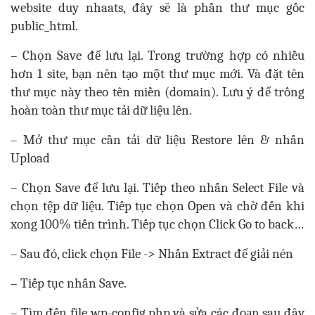
website duy nhaats, đây sẽ là phần thư mục gốc
public_html.
– Chọn Save để lưu lại. Trong trường hợp có nhiều
hơn 1 site, bạn nên tạo một thư mục mới. Và đặt tên
thư mục này theo tên miền (domain). Lưu ý để trống
hoàn toàn thư mục tải dữ liệu lên.
– Mở thư mục cần tải dữ liệu Restore lên & nhấn
Upload
– Chọn Save để lưu lại. Tiếp theo nhấn Select File và
chọn tệp dữ liệu. Tiếp tục chọn Open và chờ đến khi
xong 100% tiến trình. Tiếp tục chọn Click Go to back…
– Sau đó, click chọn File -> Nhấn Extract để giải nén
– Tiếp tục nhấn Save.
– Tìm đến file wp-config.php và sửa các đoạn sau đây