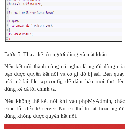
Bước 5: Thay thế tên người dùng và mật khẩu.
Nếu kết nối thành công có nghĩa là người dùng của
bạn được quyền kết nối và có gì đó bị sai. Bạn quay
trời trở lại file wp-config để đảm bảo mọi thứ đều
đúng kẻ cả lỗi chính tả.
Nếu không thể kết nối khi vào phpMyAdmin, chắc
chắn lỗi đến từ server. Nó có thể bị tắt hoặc người
dùng không được quyền kết nối.