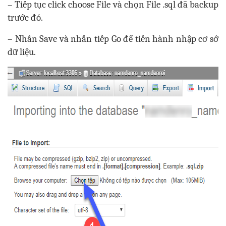
– Tiếp tục click choose File và chọn File .sql đã backup
trước đó.
– Nhấn Save và nhấn tiếp Go để tiến hành nhập cơ sở
dữ liệu.