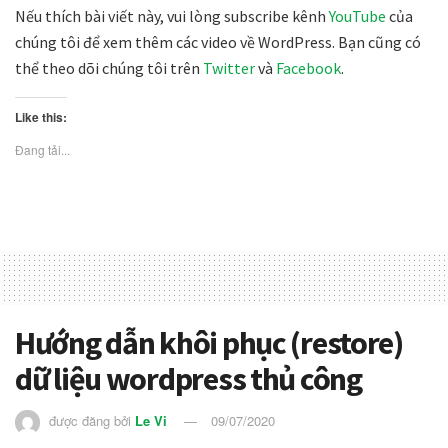
Nếu thích bài viết này, vui lòng subscribe kênh
YouTube
của
chúng tôi để xem thêm các video về WordPress. Bạn cũng có
thể theo dõi chúng tôi trên
Twitter
và
Facebook
.
Like this:
Đang tải...
Hướng dẫn khôi phục (restore)
dữ liệu wordpress thủ công
được đăng bởi
Le Vi
09/07/2020