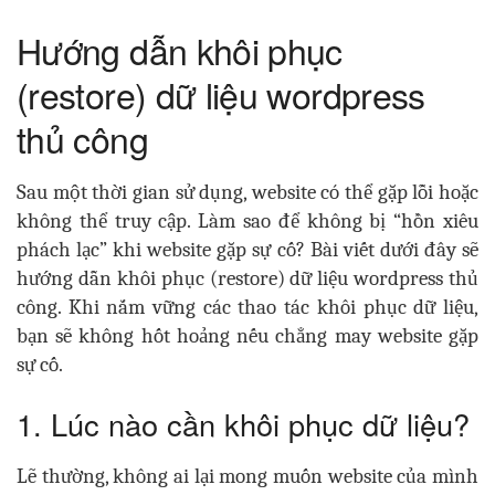
Hướng dẫn khôi phục
(restore) dữ liệu wordpress
thủ công
Sau một thời gian sử dụng, website có thể gặp lỗi hoặc
không thể truy cập. Làm sao để không bị “hồn xiêu
phách lạc” khi website gặp sự cố? Bài viết dưới đây sẽ
hướng dẫn khôi phục (restore) dữ liệu wordpress thủ
công. Khi nắm vững các thao tác khôi phục dữ liệu,
bạn sẽ không hốt hoảng nếu chẳng may website gặp
sự cố.
1. Lúc nào cần khôi phục dữ liệu?
Lẽ thường, k
hông ai lại mong muốn website của mình