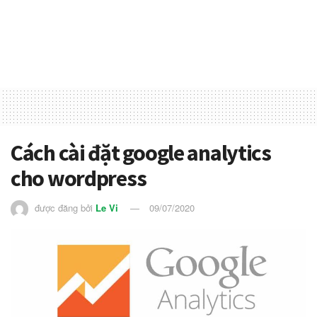
Cách cài đặt google analytics
cho wordpress
được đăng bởi
Le Vi
09/07/2020