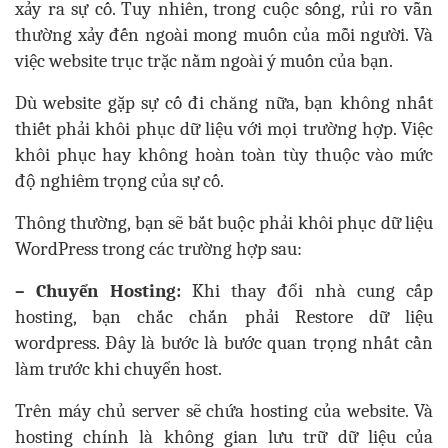
xảy ra sự cố. Tuy nhiên, trong cuộc sống, rủi ro vẫn
thường xảy đến ngoài mong muốn của mỗi người. Và
việc website trục trặc nằm ngoài ý muốn của bạn.
Dù website gặp sự cố đi chăng nữa, bạn không nhất
thiết phải khôi phục dữ liệu với mọi trường hợp. Việc
khôi phục hay không hoàn toàn tùy thuộc vào mức
độ nghiêm trọng của sự cố.
Thông thường, bạn sẽ bắt buộc phải khôi phục dữ liệu
WordPress trong các trường hợp sau:
– Chuyển Hosting:
Khi thay đổi nhà cung cấp
hosting, bạn chắc chắn phải Restore dữ liệu
wordpress. Đây là bước là bước quan trọng nhất cần
làm trước khi chuyển host.
Trên máy chủ server sẽ chứa hosting của website. Và
hosting chính là không gian lưu trữ dữ liệu của