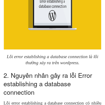
Lỗi error establishing a database connection là lỗi
thường xảy ra trên wordpress
.
2. Nguyên nhân gây ra lỗi Error
establishing a database
connection
L
ỗi error establishing a database connection có nhiều