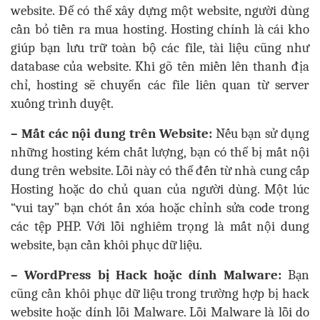
website. Để có thể xây dựng một website, người dùng
cần bỏ tiền ra mua hosting. Hosting chính là cái kho
giúp bạn lưu trữ toàn bộ các file, tài liệu cũng như
database của website. Khi gõ tên miền lên thanh địa
chỉ, hosting sẽ chuyển các file liên quan từ server
xuống trình duyệt.
– Mất các nội dung trên Website:
Nếu bạn sử dụng
những hosting kém chất lượng, bạn có thể bị mất nội
dung trên website. Lỗi này có thể đến từ nhà cung cấp
Hosting hoặc do chủ quan của người dùng. Một lúc
“vui tay” bạn chót ấn xóa hoặc chỉnh sửa code trong
các tệp PHP. Với lỗi nghiêm trọng là mất nội dung
website, bạn cần khôi phục dữ liệu.
– WordPress bị Hack hoặc dính Malware:
Bạn
cũng cần khôi phục dữ liệu trong trường hợp bị hack
website hoặc dính lỗi Malware. Lỗi Malware là lỗi do