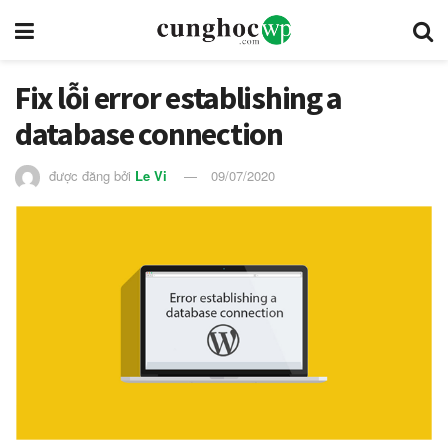
Fix lỗi error establishing a
database connection
được đăng bởi
Le Vi
09/07/2020