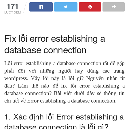
171
LƯỢT XEM
Fix lỗi error establishing a
database connection
Lỗi error establishing a database connection
rất dễ gặp
phải đối với những người hay dùng các trang
wordpress
. Vậy lỗi này là lỗi gì? Nguyên nhân từ
đâu? Làm thế nào để fix lỗi error establishing a
database connection? Bài viết dưới đây sẽ thông tin
chi tiết về Error establishing a database connection.
1. Xác định lỗi Error establishing a
database connection là lỗi gì?