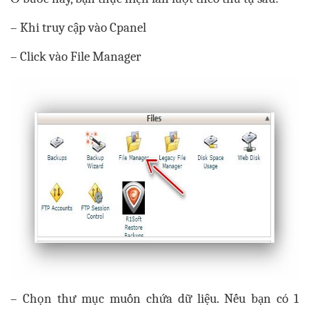
– Khi truy cập vào Cpanel
– Click vào File Manager
– Chọn thư mục muốn chứa dữ liệu. Nếu bạn có 1