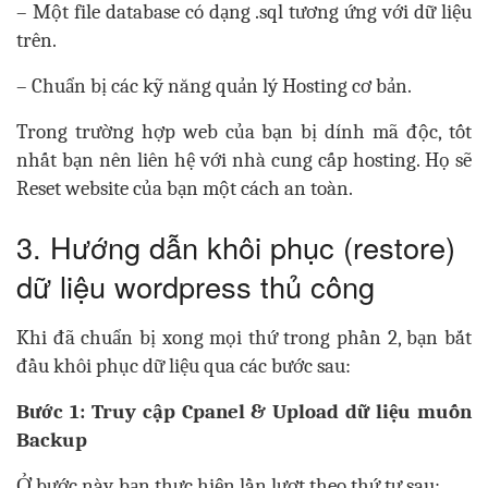
– Một file database có dạng .sql tương ứng với dữ liệu
trên.
– Chuẩn bị các kỹ năng quản lý Hosting cơ bản.
Trong trường hợp web của bạn bị dính mã độc, tốt
nhất bạn nên liên hệ với nhà cung cấp hosting. Họ sẽ
Reset website của bạn một cách an toàn.
3. Hướng dẫn khôi phục (restore)
dữ liệu wordpress thủ công
Khi đã chuẩn bị xong mọi thứ trong phần 2, bạn bắt
đầu khôi phục dữ liệu qua các bước sau:
Bước 1: Truy cập Cpanel & Upload dữ liệu muốn
Backup
Ở bước này, bạn thực hiện lần lượt theo thứ tự sau: