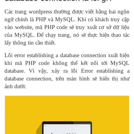
Các trang wordpress thường được viết bằng hai ngôn
ngữ chính là PHP và MySQL. Khi có khách truy cập
vào website, mã PHP code sẽ truy xuất cơ sở dữ liệu
của MySQL. Để chạy trang, nó sẽ thực hiện thao tác
lấy thông tin cần thiết.
Lỗi error establishing a database connection xuất hiện
khi mã PHP code không thể kết nối tới MySQL
database. Vì vậy, xảy ra lỗi Error establishing a
database connection, trên màn hình sẽ hiển thị như
ảnh dưới: