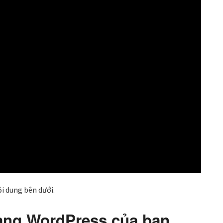
i dung bên dưới.
rang WordPress của bạn