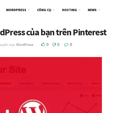
WORDPRESS
CÔNG CỤ
HOSTING
NEWS
dPress của bạn trên Pinterest
0
0
0
chuyên mục
WordPress